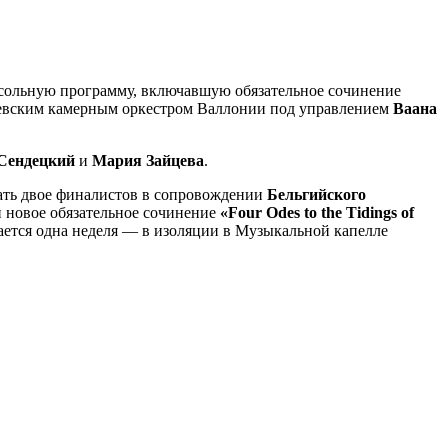
 сольную программу, включавшую обязательное сочинение
евским камерным оркестром Валлонии под управлением
Ваана
Сендецкий
и
Мария Зайцева
.
ать двое финалистов в сопровождении
Бельгийского
 новое обязательное сочинение
«Four Odes to the Tidings of
ается одна неделя — в изоляции в Музыкальной капелле