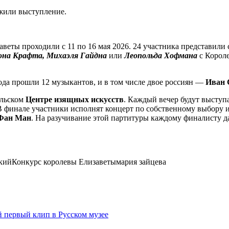
лжили выступление.
еты проходили с 11 по 16 мая 2026. 24 участника представили
на Крафта, Михаэля Гайдна
или
Леопольда Хофмана
с Корол
да прошли 12 музыкантов, и в том числе двое россиян —
Иван 
ельском
Центре изящных искусств
. Каждый вечер будут выступ
В финале участники исполнят концерт по собственному выбору и
Фан Ман
. На разучивание этой партитуры каждому финалисту д
кий
Конкурс королевы Елизаветы
мария зайцева