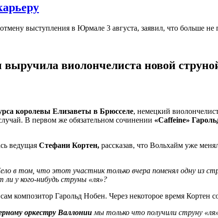
карьеру
тмену выступления в Юрмале 3 августа, заявил, что больше не 
 выручила виолончелиста новой струно
рса королевы Елизаветы в Брюсселе
, немецкий виолончелис
случай. В первом же обязательном сочинении
«Caffeine» Гароль
ась ведущая
Стефани Кортен,
рассказав, что Вольхайм уже меня
о в том, что этот участник только вчера поменял одну из струн
 ли у кого-нибудь струны «ля»?
 сам композитор Гарольд Нобен. Через некоторое время Кортен 
ерному оркестру Валлонии
мы только что получили струну «ля»