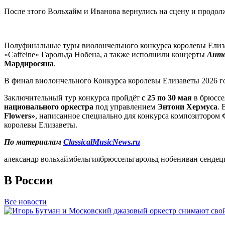
После этого Вольхайм и Иванова вернулись на сцену и продо
Полуфинальные туры виолончельного конкурса королевы Елизав
«Caffeine» Гарольда Нобена, а также исполнили концерты
Анто
Мардиросяна
.
В финал виолончельного Конкурса королевы Елизаветы 2026 го
Заключительный тур конкурса пройдёт
с 25 по 30 мая
в брюсс
национального оркестра
под управлением
Энтони Хермуса
. 
Flowers»
, написанное специально для конкурса композитором
королевы Елизаветы.
По материалам
ClassicalMusicNews.ru
александр вольхайм
бельгия
брюссель
гарольд нобен
иван сендец
В России
Все новости