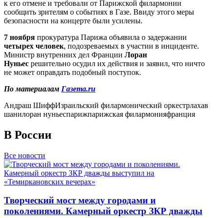
к его отмене и требовали от Парижской филармонии
сообщить зрителям о событиях в Газе. Ввиду этого меры
безопасности на концерте были усилены.
7 ноября
прокуратура Парижа объявила о задержании
четырех человек
, подозреваемых в участии в инциденте.
Министр внутренних дел Франции
Лоран
Нуньес
решительно осудил их действия и заявил, что ничто
не может оправдать подобный поступок.
По материалам
Газета.ru
Андраш Шифф
Израильский филармонический оркестр
лахав
шани
лоран нуньес
париж
парижская филармония
франция
В России
Все новости
Творческий мост между городами и
поколениями. Камерный оркестр ЗКР дважды