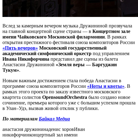
Вслед за камерным вечером музыка Дружининой прозвучала
на главной концертной сцене страны — в
Концертном зале
имени Чайковского Московской филармонии
. В рамках
открытия престижного фестиваля союза композиторов России
«Пять вечеров»
Московский государственный
академический симфонический оркестр
под управлением
Ивана Никифорчина
представил две сцены из балета
Анастасии Дружининой
«Земля веры — Баргуджин
Тукум»
.
Новым важным достижением стала победа Анастасии в
программе союза композиторов России
«Ноты и квоты»
. В
рамках этого проекта по заказу известного московского
квартета солистов
OpensoundOrchestra
было создано новое
сочинение, премьера которого уже с большим успехом прошла
в Улан–Удэ, вызвав живой отклик у публики.
По материалам
Байкал Медиа
анастасия дружинина
денис хоров
Иван
никифорчин
концертный зал имени