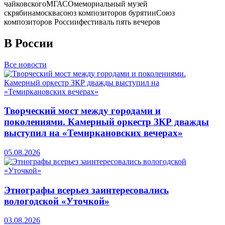
чайковского
МГАСО
мемориальный музей
скрябина
москва
союз композиторов бурятии
Союз
композиторов России
фестиваль пять вечеров
В России
Все новости
Творческий мост между городами и
поколениями. Камерный оркестр ЗКР дважды
выступил на «Темиркановских вечерах»
05.08.2026
Этнографы всерьез заинтересовались
вологодской «Уточкой»
03.08.2026