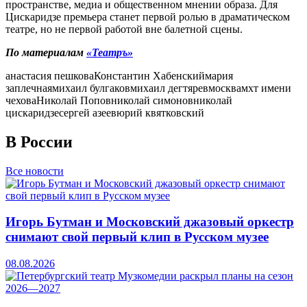
пространстве, медиа и общественном мнении образа. Для
Цискаридзе премьера станет первой ролью в драматическом
театре, но не первой работой вне балетной сцены.
По материалам
«Театръ»
анастасия пешкова
Константин Хабенский
мария
заплечная
михаил булгаков
михаил дегтярев
москва
мхт имени
чехова
Николай Попов
николай симонов
николай
цискаридзе
сергей азеев
юрий квятковский
В России
Все новости
Игорь Бутман и Московский джазовый оркестр
снимают свой первый клип в Русском музее
08.08.2026