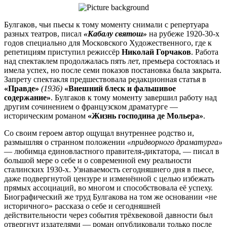
Булгаков, чьи пьесы к тому моменту снимали с репертуара
разных театров, писал
«Кабалу святош»
на рубеже 1920-30-х
годов специально для Московского Художественного, где к
репетициям приступил режиссёр
Николай Горчаков
. Работа
над спектаклем продолжалась пять лет, премьера состоялась и
имела успех, но после семи показов постановка была закрыта.
Запрету спектакля предшествовала редакционная статья в
«Правде»
(1936)
«Внешний блеск и фальшивое
содержание»
. Булгаков к тому моменту завершил работу над
другим сочинением о французском драматурге —
историческим романом
«Жизнь господина де Мольера»
.
Со своим героем автор ощущал внутреннее родство и,
размышляя о странном положении
«придворного драматурга»
— любимца единовластного правителя-диктатора, — писал в
большой мере о себе и о современной ему реальности
сталинских 1930-х. Узнаваемость сегодняшнего дня в пьесе,
даже подвергнутой цензуре и изменённой с целью избежать
прямых ассоциаций, во многом и способствовала её успеху.
Биографический же труд Булгакова на том же основании «не
историчного» рассказа о себе и сегодняшней
действительности через события трёхвековой давности был
отвергнут издателями — роман опубликовали только после