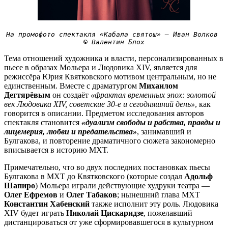
На промофото спектакля «Кабала святош» — Иван Волков 

© Валентин Блох
Тема отношений художника и власти, персонализированных в
пьесе в образах Мольера и Людовика XIV, является для
режиссёра Юрия Квятковского мотивом центральным, но не
единственным. Вместе с драматургом
Михаилом
Дегтярёвым
он создаёт
«фрактал временных эпох: золотой
век Людовика XIV, советские 30-е и сегодняшний день»
, как
говорится в описании. Предметом исследования авторов
спектакля становится
«дуализм свободы и рабства, правды и
лицемерия, любви и предательства»
, занимавший и
Булгакова, и повторение драматичного сюжета закономерно
вписывается в историю МХТ.
Примечательно, что во двух последних постановках пьесы
Булгакова в МХТ до Квятковского (которые создал
Адольф
Шапиро
) Мольера играли действующие худруки театра —
Олег Ефремов
и
Олег Табаков
; нынешний глава МХТ
Константин Хабенский
также исполнит эту роль. Людовика
XIV будет играть
Николай Цискаридзе
, пожелавший
дистанцироваться от уже сформировавшегося в культурном