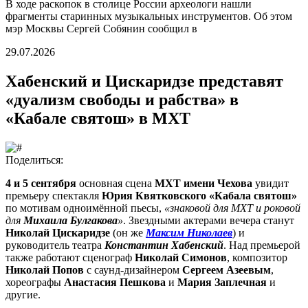
В ходе раскопок в столице России археологи нашли
фрагменты старинных музыкальных инструментов. Об этом
мэр Москвы Сергей Собянин сообщил в
29.07.2026
Хабенский и Цискаридзе представят
«дуализм свободы и рабства» в
«Кабале святош» в МХТ
Поделиться:
4 и 5 сентября
основная сцена
МХТ имени Чехова
увидит
премьеру спектакля
Юрия Квятковского «Кабала святош»
по мотивам одноимённой пьесы,
«знаковой для МХТ и роковой
для
Михаила Булгакова
»
. Звездными актерами вечера станут
Николай Цискаридзе
(он же
Максим Николаев
) и
руководитель театра
Константин Хабенский
. Над премьерой
также работают сценограф
Николай Симонов
, композитор
Николай Попов
с саунд-дизайнером
Сергеем Азеевым
,
хореографы
Анастасия Пешкова
и
Мария Заплечная
и
другие.