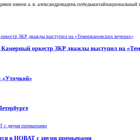
мии имени а. в. алек­сандро­ва
день победы
китай
национальный ц
. Камерный оркестр ЗКР дважды выступил на «Те
й «Уточкой»
Петербурге
ется в НОВАТ с двумя премьерами