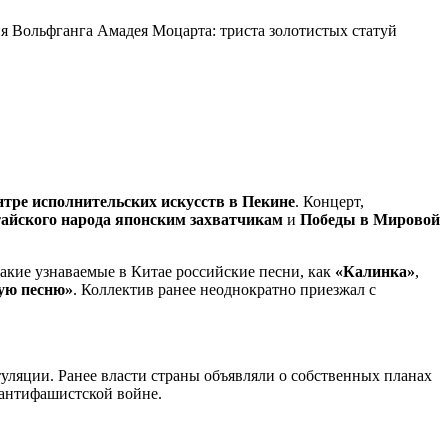
 Вольфганга Амадея Моцарта: триста золотистых статуй
тре исполнительских искусств в Пекине
. Концерт,
айского народа японским захватчикам
и
Победы в Мировой
такие узнаваемые в Китае российские песни, как
«Калинка»
,
ую песню»
. Коллектив ранее неоднократно приезжал с
уляции. Ранее власти страны объявляли о собственных планах
антифашистской войне.