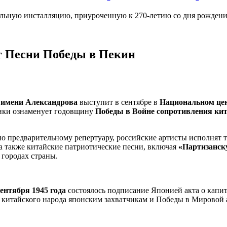
ьную инсталляцию, приуроченную к 270-летию со дня рождения
т Песни Победы в Пекин
 имени Александрова
выступит в сентябре в
Национальном цен
лики ознаменует годовщину
Победы в Войне сопротивления кит
но предварительному репертуару, российские артисты исполнят 
 а также китайские патриотические песни, включая
«Партизанск
 городах страны.
сентября 1945 года
состоялось подписание Японией акта о капит
 китайского народа японским захватчикам и Победы в Мировой 