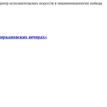
ентр исполнительских искусств в пекине
пекин
песни победы
миркановских вечерах»