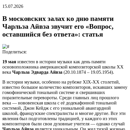
15.07.2026
В московских залах ко дню памяти
Чарльза Айвза звучит его «Вопрос,
оставшийся без ответа»: статья
Поделиться:
19 мая
известен в истории музыки как день памяти
основоположника американской композиторской школы ХХ
века
Чарльза Эдварда Айвза
(20.10.1874 – 19.05.1954).
В истории музыки, особенно на рубеже XIX-XX столетий,
известно большое количество композиторов, искавших замену
гомофонической тональной системе и свершивших
поразительные перевороты. Среди главных лиц прошлого
века — нововенская школа с её додекафонной тональной
системой, Джон Кейдж с его уникальной авангардной
школой, французские спектралисты и многие другие. Все эти
явления был подготовлены традицией, у каждого из этих
композиторов были свои духовные учителя — однако случай
Чарльза Айвза
является уникальным. Он жил тихой жизнью,