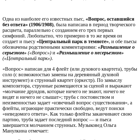
Одна из наиболее его известных пьес,
«Вопрос, оставшийся
без ответа» (1906/1908)
, была написана в период творческого
расцвета, параллельно с созданием его трех первых
симфоний. Любопытно, что примерно в то же время он
создает и пьесу
«Центральный парк в темноте»
, и обе пьесы
обозначены родственными комментариями:
«Размышление о
серьезном»
(«Вопрос»)
и
«Размышление о несерьезном»
(«Центральный парк»)
.
«Вопрос» написан для 4 флейт (или духового квартета), трубы
соло (с возможностью замены на деревянный духовой
инструмент) и струнный квартет (оркестр). По замыслу
композитора, струнные размещаются за сценой и выражают
«молчание друидов, которые ничего не знают, ничего не
видят и ничего не слышат»; труба с постоянством и
неизменностью задает «извечный вопрос существования», а
флейты, играющие практически свободно, ведут поиски
«неведомого ответа». Как только флейты заканчивают свою
партию, труба задает последний вопрос — и пьеса
завершается молчанием струнных. Музыковед Ольга
Манулкина отмечает: