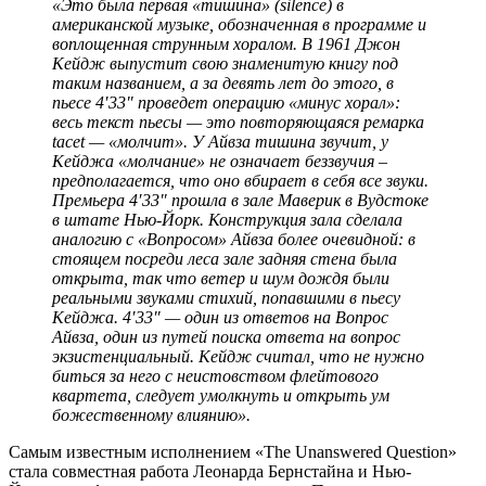
«Это была первая «тишина» (silence) в
американской музыке, обозначенная в программе и
воплощенная струнным хоралом. В 1961 Джон
Кейдж выпустит свою знаменитую книгу под
таким названием, а за девять лет до этого, в
пьесе 4′33″ проведет операцию «минус хорал»:
весь текст пьесы — это повторяющаяся ремарка
tacet — «молчит». У Айвза тишина звучит, у
Кейджа «молчание» не означает беззвучия –
предполагается, что оно вбирает в себя все звуки.
Премьера 4′33″ прошла в зале Маверик в Вудстоке
в штате Нью-Йорк. Конструкция зала сделала
аналогию с «Вопросом» Айвза более очевидной: в
стоящем посреди леса зале задняя стена была
открыта, так что ветер и шум дождя были
реальными звуками стихий, попавшими в пьесу
Кейджа. 4′33″ — один из ответов на Вопрос
Айвза, один из путей поиска ответа на вопрос
экзистенциальный. Кейдж считал, что не нужно
биться за него с неистовством флейтового
квартета, следует умолкнуть и открыть ум
божественному влиянию».
Самым известным исполнением «The Unanswered Question»
стала совместная работа Леонарда Бернстайна и Нью-