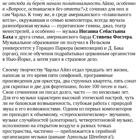
не отсюда ли берет начало политональность Айвза, особенно
в «Вопросе, оставшемся без ответа?»)
; сочинял для них и
сам Чарльз. К тому же, в среде американского «плавильного
котла», окружавшая и семью композитора, всегда звучала
разнообразная музыка — пуританские гимны, джаз, театр
менестрелей, а особенно — музыка
Иоганна Себастьяна
Баха
и друга семьи, американского барда
Стивена Фостера
.
Музыкальное образование он получил в Йельском
университете у Горацио Паркера (композиция) и Д. Бака
(орган), после обучения подрабатывал церковным органистом
в Нью-Йорке, а затем ушел в страховое дело.
Своему творчеству Чарльз Айвз отдал тридцать лет жизни,
написав за это время пяти симфоний, программные
произведения для оркестра, два струнных квартета, пять сонат
для скрипки и две для фортепиано, более 100 песен и пьес.
Свои сочинения он писал долго, часто — по несколько лет.
Для его музыки характерен высокий этический настрой, чуть
ли не баховская возвышенность, глубокая работа с природой
звука и его возможностями. Одним из первых композиторов
он приходит к объемному, «стереоскопическому» звучанию,
музыке случайностей (алеаторике), четвертитоновой музыке,
исполнению на открытом воздухе и разных точках
пространства, частично — приближается к серийной
организации музыки (раньше Арнольда Шенберга!).