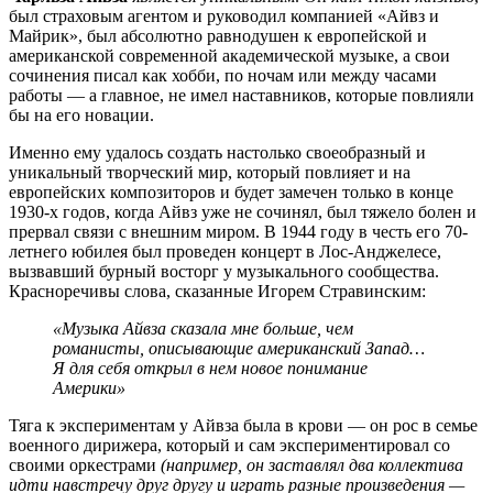
был страховым агентом и руководил компанией «Айвз и
Майрик», был абсолютно равнодушен к европейской и
американской современной академической музыке, а свои
сочинения писал как хобби, по ночам или между часами
работы — а главное, не имел наставников, которые повлияли
бы на его новации.
Именно ему удалось создать настолько своеобразный и
уникальный творческий мир, который повлияет и на
европейских композиторов и будет замечен только в конце
1930-х годов, когда Айвз уже не сочинял, был тяжело болен и
прервал связи с внешним миром. В 1944 году в честь его 70-
летнего юбилея был проведен концерт в Лос-Анджелесе,
вызвавший бурный восторг у музыкального сообщества.
Красноречивы слова, сказанные Игорем Стравинским:
«Музыка Айвза сказала мне больше, чем
романисты, описывающие американский Запад…
Я для себя открыл в нем новое понимание
Америки»
Тяга к экспериментам у Айвза была в крови — он рос в семье
военного дирижера, который и сам экспериментировал со
своими оркестрами
(например, он заставлял два коллектива
идти навстречу друг другу и играть разные произведения —