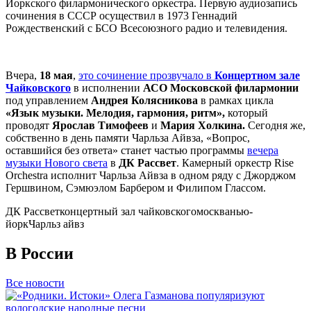
Йоркского филармонического оркестра. Первую аудиозапись
сочинения в СССР осуществил в 1973 Геннадий
Рождественский с БСО Всесоюзного радио и телевидения.
Вчера,
18 мая
,
это сочинение прозвучало в
Концертном зале
Чайковского
в исполнении
АСО Московской филармонии
под управлением
Андрея Колясникова
в рамках цикла
«Язык музыки. Мелодия, гармония, ритм»,
который
проводят
Ярослав Тимофеев
и
Мария Холкина.
Сегодня же,
собственно в день памяти Чарльза Айвза, «Вопрос,
оставшийся без ответа» станет частью программы
вечера
музыки Нового света
в
ДК Рассвет
. Камерный оркестр Rise
Orchestra исполнит Чарльза Айвза в одном ряду с Джорджом
Гершвином, Сэмюэлом Барбером и Филипом Глассом.
ДК Рассвет
концертный зал чайковского
москва
нью-
йорк
Чарльз айвз
В России
Все новости