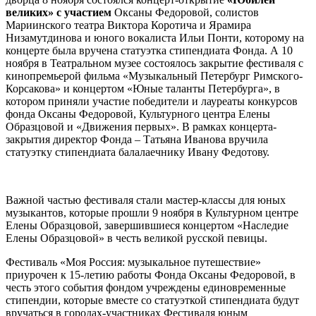
великих» с участием
Оксаны Федоровой, солистов
Мариинского театра Виктора Коротича и Ярамира
Низамутдинова и юного вокалиста Ильи Понти, которому на
концерте была вручена статуэтка стипендиата Фонда. А 10
ноября в Театральном музее состоялось закрытие фестиваля с
кинопремьерой фильма «Музыкальный Петербург Римского-
Корсакова» и концертом «Юные таланты Петербурга», в
котором приняли участие победители и лауреаты конкурсов
фонда Оксаны Федоровой, Культурного центра Елены
Образцовой и «Движения первых». В рамках концерта-
закрытия директор Фонда – Татьяна Иванова вручила
статуэтку стипендиата балалаечнику Ивану Федотову.
Важной частью фестиваля стали мастер-классы для юных
музыкантов, которые прошли 9 ноября в Культурном центре
Елены Образцовой, завершившиеся концертом «Наследие
Елены Образцовой» в честь великой русской певицы.
Фестиваль «Моя Россия: музыкальное путешествие»
приурочен к 15-летию работы Фонда Оксаны Федоровой, в
честь этого события фондом учреждены единовременные
стипендии, которые вместе со статуэткой стипендиата будут
вручаться в городах-участниках Фестиваля юным