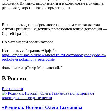
художник Вильямс, видоизменяя и находя новые принципы
решения декоративного оформления…».
В наше время дирижёром-постановщиком спектакля стал
Антон Гришанин, художник по возобновлению декораций —
Сергей Грачёв.
По материалам организаторов
Источник : сайт радио «Орфей»
https://orpheusradio.ru/news/news/85296/vozobnovlyonnyy-balet-
prokofeva-pokazhut-v-peterburge
большой театр
Театр Мариинский-2
В России
Все новости
«Родники. Истоки» Олега Газманова