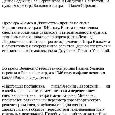
Денис Родькин; Ева Сергеенкова и Владислав Лантратов. За
пультом оркестра Большого театра — Павел Сорокин.
Премьера «Ромео и Джульетты» прошла на сцене
Мариинского театра в 1940 году. В этом гармоничном
спектакле соединились красота и выразительность музыки,
темпераментная, новаторская хореография Леонида
Лавровского, стильное, строгое оформление Петра Вильямса
и блистательная актёрская игра солистов. Душой спектакля и
его настоящим символом стала Джульетта Галины Улановой.
Во время Великой Отечественной войны Галина Уланова
перешла в Большой театр, а в 1946 году в афише появился
балет «Ромео и Джульетта».
«Настоящая постановка, — писал Леонид Лавровский, — ни
в коей мере не является механическим перенесением
спектакля со сцены Театра имени Кирова. Мною был
произведен радикальный пересмотр хореографического
решения ряда сцен, углублены и видоизменены
характеристики образов, пересмотрен танцевальный язык
отдельных персонажей. Подобную же работу делает сейчас