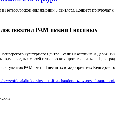
в Петербургской филармонии 8 сентября. Концерт приурочат к 
злов посетил РАМ имени Гнесиных
в Венгерского культурного центра Ксения Касаткина и Дарья Н
международных связей и творческих проектов Татьяна Цареград
тие студентов РАМ имени Гнесиных в мероприятиях Венгерского
u/news/official/direktor-instituta-lista-shandor-kozlov-posetil-ram-imen
нский