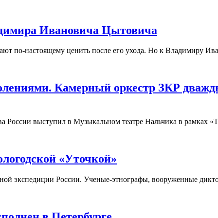
ладимира Ивановича Цытовича
нают по-настоящему ценить после его ухода. Но к Владимиру Ива
колениями. Камерный оркестр ЗКР дваж
ива России выступил в Музыкальном театре Нальчика в рамках 
ологодской «Уточкой»
орной экспедиции России. Ученые-этнографы, вооруженные дикт
полнен в Петербурге