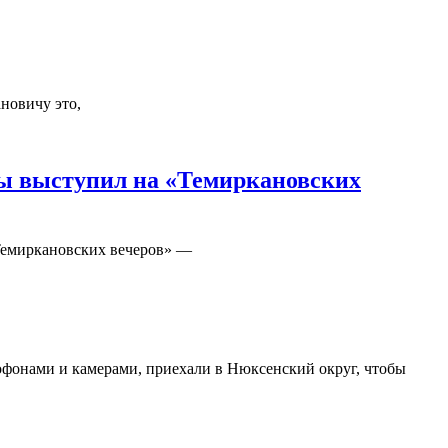
новичу это,
ды выступил на «Темиркановских
«Темиркановских вечеров» —
офонами и камерами, приехали в Нюксенский округ, чтобы