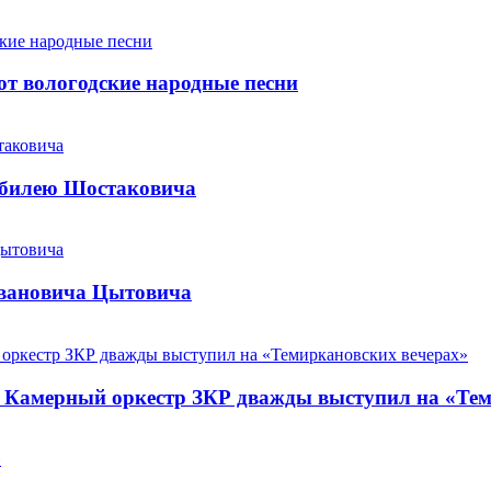
т вологодские народные песни
юбилею Шостаковича
Ивановича Цытовича
. Камерный оркестр ЗКР дважды выступил на «Те