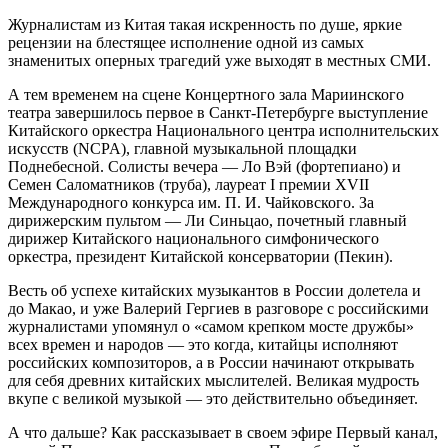
Журналистам из Китая такая искренность по душе, яркие
рецензии на блестящее исполнение одной из самых
знаменитых оперных трагедий уже выходят в местных СМИ.
А тем временем на сцене Концертного зала Мариинского
театра завершилось первое в Санкт-Петербурге выступление
Китайского оркестра Национального центра исполнительских
искусств (NCPA), главной музыкальной площадки
Поднебесной. Солисты вечера — Ло Вэй (фортепиано) и
Семен Саломатников (труба), лауреат I премии XVII
Международного конкурса им. П. И. Чайковского. За
дирижерским пультом — Ли Синьцао, почетный главный
дирижер Китайского национального симфонического
оркестра, президент Китайской консерватории (Пекин).
Весть об успехе китайских музыкантов в России долетела и
до Макао, и уже Валерий Гергиев в разговоре с российскими
журналистами упомянул о «самом крепком мосте дружбы»
всех времен и народов — это когда, китайцы исполняют
российских композиторов, а в России начинают открывать
для себя древних китайских мыслителей. Великая мудрость
вкупе с великой музыкой — это действительно объединяет.
А что дальше? Как рассказывает в своем эфире Первый канал,