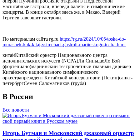
оперой Пуччини россияне открыли в Поднебесной
масштабные гастроли, впереди балеты и симфонические
концерты. В конце октября здесь же, в Макао, Валерий
Гергиев завершит гастроли.
По материалам сайта rg.ru
https://rg.ru/2024/10/05/toska-do-
murashek-kak-kitaj-vstrechaet-gastroli-mariinskogo-teatra.html
китай
Китайский оркестр Национального центра
исполнительских искусств (NCPA)
Ли Синьцао
Ло Вэй
(фортепиано)
мариинский театр
почетный главный дирижер
Китайского национального симфонического
оркестра
президент Китайской консерватории (Пекин)
санкт-
петербург
Семен Саломатников (труба)
В России
Все новости
Игорь Бутман и Московский джазовый оркестр
снимают свой первый клип в Русском музее