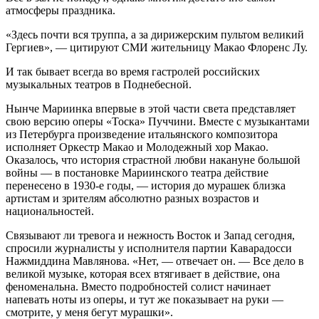
атмосферы праздника.
«Здесь почти вся труппа, а за дирижерским пультом великий
Гергиев», — цитируют СМИ жительницу Макао Флоренс Лу.
И так бывает всегда во время гастролей российских
музыкальных театров в Поднебесной.
Нынче Мариинка впервые в этой части света представляет
свою версию оперы «Тоска» Пуччини. Вместе с музыкантами
из Петербурга произведение итальянского композитора
исполняет Оркестр Макао и Молодежный хор Макао.
Оказалось, что история страстной любви накануне большой
войны — в постановке Мариинского театра действие
перенесено в 1930-е годы, — история до мурашек близка
артистам и зрителям абсолютно разных возрастов и
национальностей.
Связывают ли тревога и нежность Восток и Запад сегодня,
спросили журналисты у исполнителя партии Каварадосси
Нажмиддина Мавлянова. «Нет, — отвечает он. — Все дело в
великой музыке, которая всех втягивает в действие, она
феноменальна. Вместо подробностей солист начинает
напевать ноты из оперы, и тут же показывает на руки —
смотрите, у меня бегут мурашки».