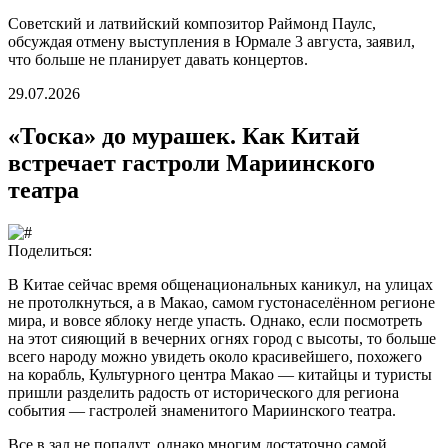
Советский и латвийский композитор Раймонд Паулс,
обсуждая отмену выступления в Юрмале 3 августа, заявил,
что больше не планирует давать концертов.
29.07.2026
«Тоска» до мурашек. Как Китай
встречает гастроли Мариинского
театра
Поделиться:
В Китае сейчас время общенациональных каникул, на улицах
не протолкнуться, а в Макао, самом густонаселённом регионе
мира, и вовсе яблоку негде упасть. Однако, если посмотреть
на этот сияющий в вечерних огнях город с высоты, то больше
всего народу можно увидеть около красивейшего, похожего
на корабль, Культурного центра Макао — китайцы и туристы
пришли разделить радость от исторического для региона
события — гастролей знаменитого Мариинского театра.
Все в зал не попадут, однако многим достаточно самой