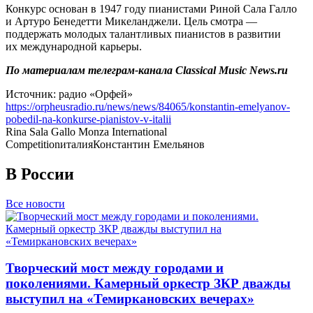
Конкурс основан в 1947 году пианистами Риной Сала Галло
и Артуро Бенедетти Микеланджели. Цель смотра —
поддержать молодых талантливых пианистов в развитии
их международной карьеры.
По материалам телеграм-канала Сlassical Music News.ru
Источник: радио «Орфей»
https://orpheusradio.ru/news/news/84065/konstantin-emelyanov-
pobedil-na-konkurse-pianistov-v-italii
Rina Sala Gallo Monza International
Competition
италия
Константин Емельянов
В России
Все новости
Творческий мост между городами и
поколениями. Камерный оркестр ЗКР дважды
выступил на «Темиркановских вечерах»