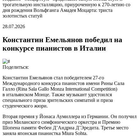
трогательную инсталляцию, приуроченную к 270-летию со
дня рождения Вольфганга Амадея Моцарта: триста
золотистых статуй
28.07.2026
Константин Емельянов победил на
конкурсе пианистов в Италии
Поделиться:
Константин Емельянов стал победителем 27-го
Международного конкурса пианистов имени Рины Сала
Галло (Rina Sala Gallo Monza International Competition)
в итальянском Монце. Также музыкант удостоился
специального приза зрительских симпатий и приза
студенческого жюри.
Вторая премия у Йонаса Аумиллера из Германии. Он получил
приз Миланского симфонического оркестра и Премию
Шопена памяти Фебеи Д’Андриа Д’Эредита. Третье место
заняла японская пианистка Miura Sohta.