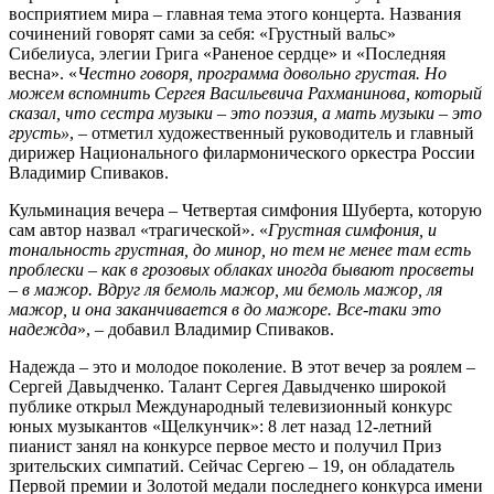
восприятием мира – главная тема этого концерта. Названия
сочинений говорят сами за себя: «Грустный вальс»
Сибелиуса, элегии Грига «Раненое сердце» и «Последняя
весна». «
Честно говоря, программа довольно грустая. Но
можем вспомнить Сергея Васильевича Рахманинова, который
сказал, что сестра музыки – это поэзия, а мать музыки – это
грусть»
, – отметил художественный руководитель и главный
дирижер Национального филармонического оркестра России
Владимир Спиваков.
Кульминация вечера – Четвертая симфония Шуберта, которую
сам автор назвал «трагической». «
Грустная симфония, и
тональность грустная, до минор, но тем не менее там есть
проблески – как в грозовых облаках иногда бывают просветы
– в мажор. Вдруг ля бемоль мажор, ми бемоль мажор, ля
мажор, и она заканчивается в до мажоре. Все-таки это
надежда
», – добавил Владимир Спиваков.
Надежда – это и молодое поколение. В этот вечер за роялем –
Сергей Давыдченко. Талант Сергея Давыдченко широкой
публике открыл Международный телевизионный конкурс
юных музыкантов «Щелкунчик»: 8 лет назад 12-летний
пианист занял на конкурсе первое место и получил Приз
зрительских симпатий. Сейчас Сергею – 19, он обладатель
Первой премии и Золотой медали последнего конкурса имени