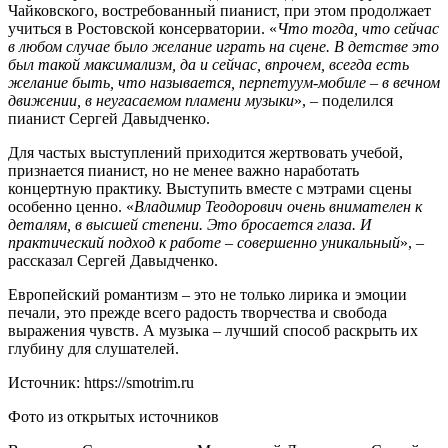
Чайковского, востребованный пианист, при этом продолжает
учиться в Ростовской консерватории. «
Что тогда, что сейчас
в любом случае было желание играть на сцене. В детстве это
был такой максимализм, да и сейчас, впрочем, всегда есть
желание быть, что называется, перпетуум-мобиле – в вечном
движении, в неугасаемом пламени музыки
», – поделился
пианист Сергей Давыдченко.
Для частых выступлений приходится жертвовать учебой,
признается пианист, но не менее важно наработать
концертную практику. Выступить вместе с мэтрами сцены
особенно ценно. «
Владимир Теодорович очень внимателен к
деталям, в высшей степени. Это бросается глаза. И
практический подход к работе – совершенно уникальный
», –
рассказал Сергей Давыдченко.
Европейский романтизм – это не только лирика и эмоции
печали, это прежде всего радость творчества и свобода
выражения чувств. А музыка – лучший способ раскрыть их
глубину для слушателей.
Источник: https://smotrim.ru
Фото из открытых источников