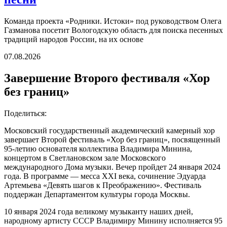
Команда проекта «Родники. Истоки» под руководством Олега
Газманова посетит Вологодскую область для поиска песенных
традиций народов России, на их основе
07.08.2026
Завершение Второго фестиваля «Хор
без границ»
Поделиться:
Московский государственный академический камерный хор
завершает
Второй фестиваль «Хор без границ», посвященный
95-летию
основателя коллектива
Владимира
Минина,
концертом в Светлановском зале Московского
международного Д
ома музыки. Вечер пройдет
24 января 2024
года. В программе — месса
XXI
века, сочинение Эдуарда
Артемьева «Девять шагов к Преображению».
Фестиваль
поддержан Департамент
ом культуры города Москвы.
10 января 2024 года великому музыканту наших дней,
народному артисту СССР Владимиру Минину исполняется 95