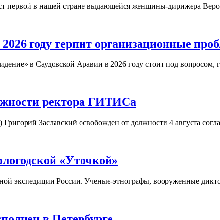
юст первой в нашей стране выдающейся женщины-дирижера Вер
 2026 году терпит организационные про
дение» в Саудовской Аравии в 2026 году стоит под вопросом, 
олжности ректора ГИТИСа
) Григорий Заславский освобожден от должности 4 августа согл
ологодской «Уточкой»
орной экспедиции России. Ученые-этнографы, вооруженные дикт
полнен в Петербурге