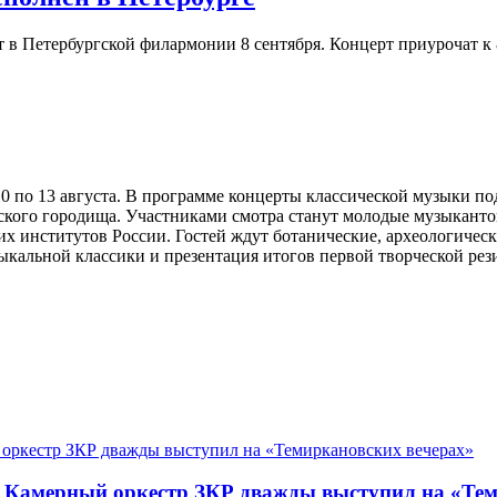
в Петербургской филармонии 8 сентября. Концерт приурочат к 
 10 по 13 августа. В программе концерты классической музыки
нского городища. Участниками смотра станут молодые музыкан
их институтов России. Гостей ждут ботанические, археологичес
ыкальной классики и презентация итогов первой творческой ре
. Камерный оркестр ЗКР дважды выступил на «Те