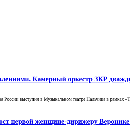
колениями. Камерный оркестр ЗКР дваж
ива России выступил в Музыкальном театре Нальчика в рамках 
юст первой женщине-дирижеру Веронике