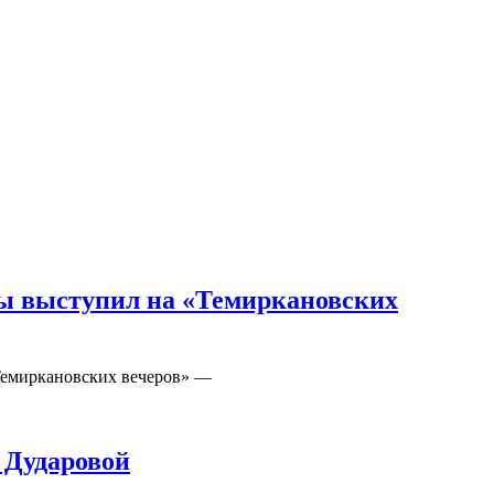
ды выступил на «Темиркановских
«Темиркановских вечеров» —
 Дударовой