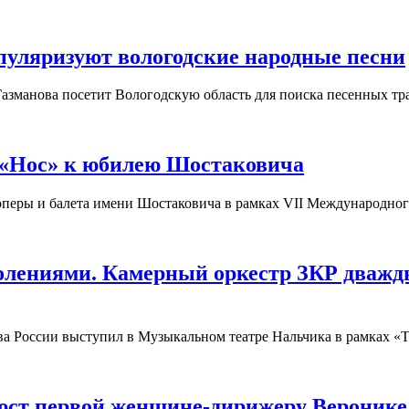
пуляризуют вологодские народные песни
азманова посетит Вологодскую область для поиска песенных тр
 «Нос» к юбилею Шостаковича
а оперы и балета имени Шостаковича в рамках VII Международно
колениями. Камерный оркестр ЗКР дваж
ива России выступил в Музыкальном театре Нальчика в рамках 
юст первой женщине-дирижеру Веронике