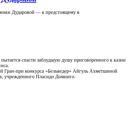
оники Дударовой — к предстоящему в
 пытается спасти заблудшую душу приговоренного к казни
нса.
цей Гран-при конкурса «Бельведер» Айгуль Ахметшиной
ов, учрежденного Пласидо Доминго.