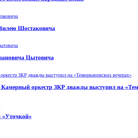
юбилею Шостаковича
Ивановича Цытовича
. Камерный оркестр ЗКР дважды выступил на «Те
й «Уточкой»