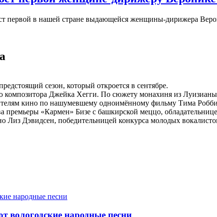
юст первой в нашей стране выдающейся женщины-дирижера Вер
а
редстоящий сезон, который откроется в сентябре.
го композитора Джейка Хегги. По сюжету монахиня из Луизианы
ителям кино по нашумевшему одноимённому фильму Тима Робби
тва премьеры «Кармен» Бизе с башкирской меццо, обладательни
ано Лиз Дэвидсен, победительницей конкурса молодых вокалист
т вологодские народные песни