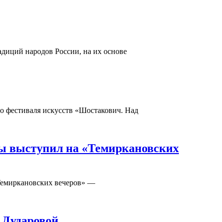
адиций народов России, на их основе
го фестиваля искусств «Шостакович. Над
ды выступил на «Темиркановских
«Темиркановских вечеров» —
 Дударовой