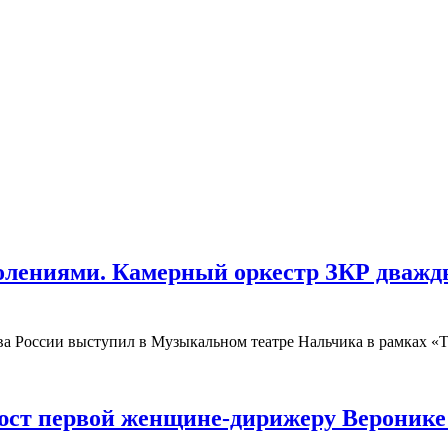
колениями. Камерный оркестр ЗКР дваж
ива России выступил в Музыкальном театре Нальчика в рамках 
юст первой женщине-дирижеру Веронике