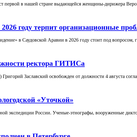
юст первой в нашей стране выдающейся женщины-дирижера Вер
 2026 году терпит организационные про
дение» в Саудовской Аравии в 2026 году стоит под вопросом, 
олжности ректора ГИТИСа
) Григорий Заславский освобожден от должности 4 августа согл
ологодской «Уточкой»
орной экспедиции России. Ученые-этнографы, вооруженные дикт
полнен в Петербурге