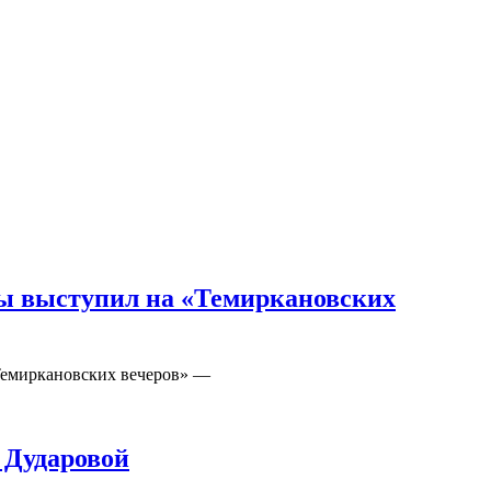
ды выступил на «Темиркановских
«Темиркановских вечеров» —
 Дударовой