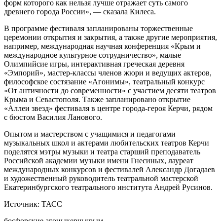
форм которого как нельзя лучше отражает суть самого
древнего города России», — сказала Килеса.
В программе фестиваля запланированы торжественные
церемонии открытия и закрытия, а также другие мероприятия,
например, международная научная конференция «Крым и
международное культурное сотрудничество», малые
Олимпийсие игры, интерактивная греческая деревня
«Эмпорий», мастер-классы членов жюри и ведущих актеров,
философское состязание «Агонимы», театральный конкурс
«От античности до современности» с участием десяти театров
Крыма и Севастополя. Также запланировано открытие
«Аллеи звезд» фестиваля в центре города-героя Керчи, рядом
с бюстом Василия Ланового.
Опытом и мастерством с учащимися и педагогами
музыкальных школ и актерами любительских театров Керчи
поделятся мэтры музыки и театра старший преподаватель
Российской академии музыки имени Гнесиных, лауреат
международных конкурсов и фестивалей Александр Догадаев
и художественный руководитель театральной мастерской
Екатеринбургского театрального института Андрей Русинов.
Источник: ТАСС
босфорские агоны
керчь
крым