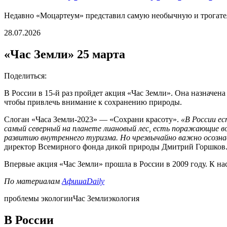
Недавно «Моцартеум» представил самую необычную и трогател
28.07.2026
«Час Земли» 25 марта
Поделиться:
В России в 15-й раз пройдет акция «Час Земли». Она назначен
чтобы привлечь внимание к сохранению природы.
Слоган «Часа Земли-2023» — «Сохрани красоту».
«В России е
самый северный на планете лиановый лес, есть поражающие во
развитию внутреннего туризма. Но чрезвычайно важно осознав
директор Всемирного фонда дикой природы Дмитрий Горшков
Впервые акция «Час Земли» прошла в России в 2009 году. К на
По материалам
АфишаDaily
проблемы экологии
Час Земли
экология
В России