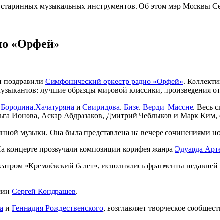
ы старинных музыкальных инструментов. Об этом мэр Москвы С
ио «Орфей»
ки поздравили
Симфонический оркестр радио «Орфей»
. Коллект
 музыкантов: лучшие образцы мировой классики, произведения о
и
Бородина,
Хачатуряна
и
Свиридова
,
Бизе
,
Верди
,
Массне
. Весь 
га Ионова, Аскар Абдразаков, Дмитрий Чеблыков и Марк Ким, 
нной музыки. Она была представлена на вечере сочинениями но
На концерте прозвучали композиции корифея жанра
Эдуарда Арт
с театром «Кремлёвский балет», исполнялись фрагменты недавн
.
сии
Сергей Кондрашев
.
а
и
Геннадия Рождественского
, возглавляет творческое сообще