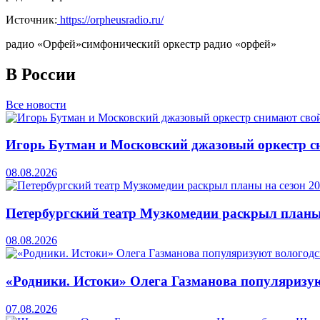
Источник:
https://orpheusradio.ru/
радио «Орфей»
симфонический оркестр радио «орфей»
В России
Все новости
Игорь Бутман и Московский джазовый оркестр сн
08.08.2026
Петербургский театр Музкомедии раскрыл планы
08.08.2026
«Родники. Истоки» Олега Газманова популяризую
07.08.2026