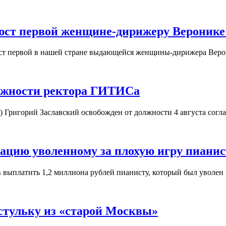
юст первой женщине-дирижеру Веронике
юст первой в нашей стране выдающейся женщины-дирижера Вер
олжности ректора ГИТИСа
) Григорий Заславский освобожден от должности 4 августа согл
ацию уволенному за плохую игру пианис
в выплатить 1,2 миллиона рублей пианисту, который был уволен
стульку из «старой Москвы»