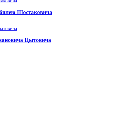
юбилею Шостаковича
Ивановича Цытовича