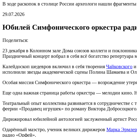
В ходе раскопок в столице России археологи нашли фрагмент
29.07.2026
Юбилей Симфонического оркестра рад
Поделиться:
23 декабря в Колонном зале Дома союзов коллеги и поклонни
Праздничный концерт вобрал в себя всё богатство репертуара
Калейдоскоп шедевров включил в себя творения
Чайковского
исполнили звезды академической сцены Полина Шамаева и Оль
Особая миссия Симфонического оркестра — возрождение утеря
Еще одна важная страница работы оркестра — мелодии кино. 
Театральный опыт коллектива развивается в сотрудничестве 
феерии «Продавец игрушек» по роману Виктора Добросоцкого
Дирижировал юбилейной антологией заслуженный артист Рос
Одарённый маэстро, ученик великих дирижеров
Марка Эрмлер
радио «Орфей».