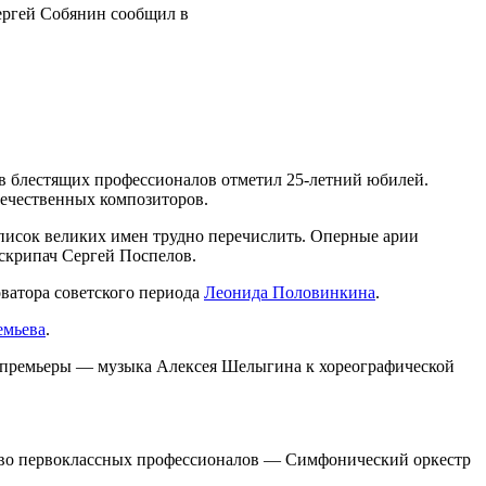
ергей Собянин сообщил в
ив блестящих профессионалов отметил 25-летний юбилей.
течественных композиторов.
список великих имен трудно перечислить. Оперные арии
скрипач Сергей Поспелов.
ватора советского периода
Леонида Половинкина
.
емьева
.
ей премьеры — музыка Алексея Шелыгина к хореографической
ство первоклассных профессионалов — Симфонический оркестр