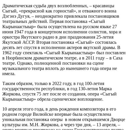
Драматическая судьба двух возлюбленных, – красавицы
Сыгый, «прекрасной как горностай», и отважного воина
Дэгэнэ Дугуя, – неоднократно привлекала постановщиков
театральных действий. Первая постановка «Сыгый
Кырынаастыыр» была осуществлена на русском языке 27
июня 1947 года в концертном исполнении солистов, хора и
оркестра Якутского радио в дни празднования 25-летия
Якутской АССР. Вторая постановка «Сыгый» состоялась
десять лет спустя в исполнении актеров якутской драмы. В
1962 году спектакль «Сыгый Кырынаастыыр» был поставлен
в Нюрбинском драматическом театре, а в 2011 году – в Саха
театре. Однако, полноценной постановки на сцене
музыкального театра вплоть до нынешнего года опера не
имела.
Таким образом, только в 2022 году, в год 100-летия
государственности республики, в год 130-летия Марка
Жиркова, спустя 75 лет после ее создания, опера «Сыгый
Кырынаастыыр» обрела сценическое воплощение.
10 апреля этого года, в день рождения композитора в его
родном городе Вилюйске впервые была осуществлена
уникальная постановка оперы в новом открывшемся Дворце
культуры им. М.Н. Жиркова, а через три дня, – 13 апреля, –
опера впервые прозвучала на сцене Государственного театра