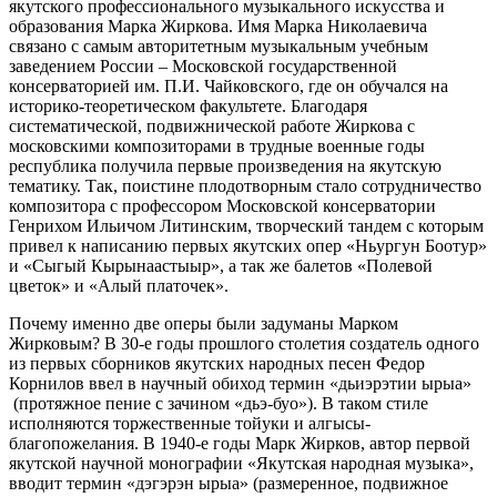
якутского профессионального музыкального искусства и
образования Марка Жиркова. Имя Марка Николаевича
связано с самым авторитетным музыкальным учебным
заведением России – Московской государственной
консерваторией им. П.И. Чайковского, где он обучался на
историко-теоретическом факультете. Благодаря
систематической, подвижнической работе Жиркова с
московскими композиторами в трудные военные годы
республика получила первые произведения на якутскую
тематику. Так, поистине плодотворным стало сотрудничество
композитора с профессором Московской консерватории
Генрихом Ильичом Литинским, творческий тандем с которым
привел к написанию первых якутских опер «Ньургун Боотур»
и «Сыгый Кырынаастыыр», а так же балетов «Полевой
цветок» и «Алый платочек».
Почему именно две оперы были задуманы Марком
Жирковым? В 30-е годы прошлого столетия создатель одного
из первых сборников якутских народных песен Федор
Корнилов ввел в научный обиход термин «дьиэрэтии ырыа»
(протяжное пение с зачином «дьэ-буо»). В таком стиле
исполняются торжественные тойуки и алгысы-
благопожелания. В 1940-е годы Марк Жирков, автор первой
якутской научной монографии «Якутская народная музыка»,
вводит термин «дэгэрэн ырыа» (размеренное, подвижное