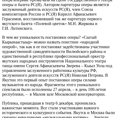
оперы и балета РС(Я). Автором партитуры оперы является
заслуженный деятель искусств РС(Я), член Союза
композиторов России и РС(Я) Кирилл Афанасьевич
Герасимов, восстановивший так же партитуру первого
якутского балета «Полевой цветок» М.Н. Жиркова и
Г.И. Литинского.
В чем же уникальность постановки оперы? «Сыгый
Кырынаастыыр» можно назвать поистине «народной
оперой», так как в ее постановке задействованы участники
художественной самодеятельности Вилюйского района и
единственный в республике профессиональный оркестр
якутских народных инструментов Национального театра
танца имени Сергея Афанасьевича Зверева – Кыыл Уола под
управлением заслуженного работника культуры РФ,
заслуженного деятеля искусств РС(Я) Николая Петрова. В
Якутии это первый опыт постановки оперы силами
музыкантов из народа. Фрагменты этого уникального
спектакля были исполнены 27 апреля, – в день 100-летия
республики, – в Малом зале Московской консерватории.
Публика, пришедшая в театр 6 декабря, прониклась
важностью момента. Все стали участниками важного
исторического и культурного события. Якутск и Москва были
связаны невидимыми «музыкальными нитями»… Зрители