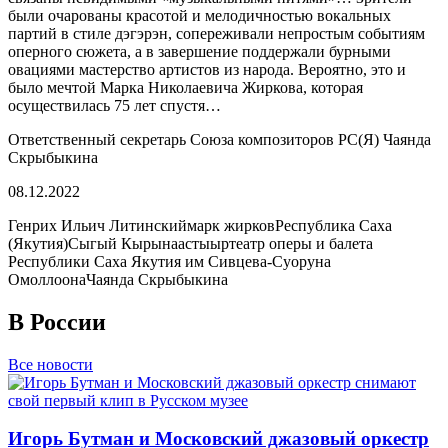
были очарованы красотой и мелодичностью вокальных
партий в стиле дэгэрэн, сопереживали непростым событиям
оперного сюжета, а в завершение поддержали бурными
овациями мастерство артистов из народа. Вероятно, это и
было мечтой Марка Николаевича Жиркова, которая
осуществилась 75 лет спустя…
Ответственный секретарь Союза композиторов РС(Я) Чаянда
Скрыбыкина
08.12.2022
Генрих Ильич Литинский
марк жирков
Республика Саха
(Якутия)
Сыгый Кырынаастыыр
театр оперы и балета
Республики Саха Якутия им Сивцева-Суоруна
Омоллоона
Чаянда Скрыбыкина
В России
Все новости
Игорь Бутман и Московский джазовый оркестр