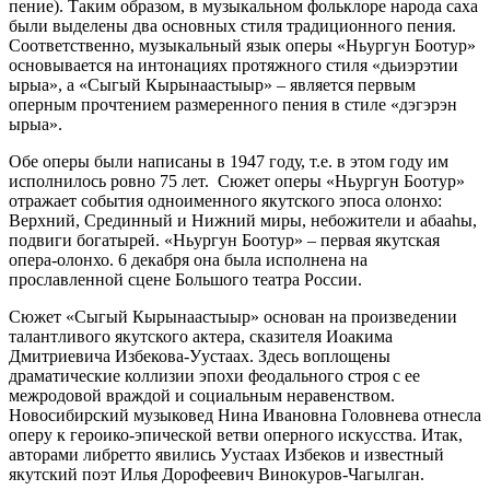
пение). Таким образом, в музыкальном фольклоре народа саха
были выделены два основных стиля традиционного пения.
Соответственно, музыкальный язык оперы «Ньургун Боотур»
основывается на интонациях протяжного стиля «дьиэрэтии
ырыа», а «Сыгый Кырынаастыыр» – является первым
оперным прочтением размеренного пения в стиле «дэгэрэн
ырыа».
Обе оперы были написаны в 1947 году, т.е. в этом году им
исполнилось ровно 75 лет. Сюжет оперы «Ньургун Боотур»
отражает события одноименного якутского эпоса олонхо:
Верхний, Срединный и Нижний миры, небожители и абааhы,
подвиги богатырей. «Ньургун Боотур» – первая якутская
опера-олонхо. 6 декабря она была исполнена на
прославленной сцене Большого театра России.
Сюжет «Сыгый Кырынаастыыр» основан на произведении
талантливого якутского актера, сказителя Иоакима
Дмитриевича Избекова-Уустаах. Здесь воплощены
драматические коллизии эпохи феодального строя с ее
межродовой враждой и социальным неравенством.
Новосибирский музыковед Нина Ивановна Головнева отнесла
оперу к героико-эпической ветви оперного искусства. Итак,
авторами либретто явились Уустаах Избеков и известный
якутский поэт Илья Дорофеевич Винокуров-Чагылган.