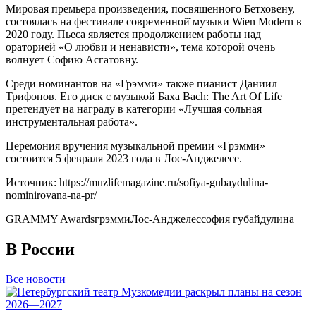
Мировая премьера произведения, посвященного Бетховену,
состоялась на фестивале современной̆ музыки Wien Modern в
2020 году. Пьеса является продолжением работы над
ораторией «О любви и ненависти», тема которой очень
волнует Софию Асгатовну.
Среди номинантов на «Грэмми» также пианист Даниил
Трифонов. Его диск с музыкой Баха Bach: The Art Of Life
претендует на награду в категории «Лучшая сольная
инструментальная работа».
Церемония вручения музыкальной премии «Грэмми»
состоится 5 февраля 2023 года в Лос-Анджелесе.
Источник: https://muzlifemagazine.ru/sofiya-gubaydulina-
nominirovana-na-pr/
GRAMMY Awards
грэмми
Лос-Анджелес
софия губайдулина
В России
Все новости