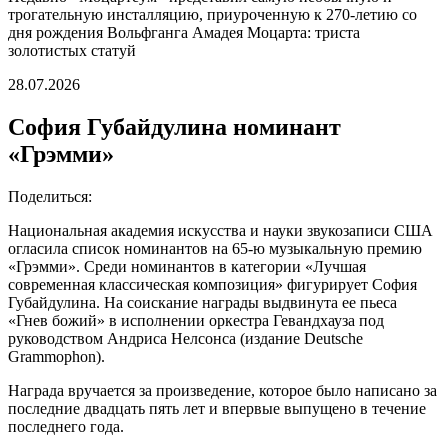
трогательную инсталляцию, приуроченную к 270-летию со
дня рождения Вольфганга Амадея Моцарта: триста
золотистых статуй
28.07.2026
София Губайдулина номинант
«Грэмми»
Поделиться:
Национальная академия искусства и науки звукозаписи США
огласила список номинантов на 65-ю музыкальную премию
«Грэмми». Среди номинантов в категории «Лучшая
современная классическая композиция» фигурирует София
Губайдулина. На соискание награды выдвинута ее пьеса
«Гнев божий» в исполнении оркестра Гевандхауза под
руководством Андриса Нелсонса (издание Deutsche
Grammophon).
Награда вручается за произведение, которое было написано за
последние двадцать пять лет и впервые выпущено в течение
последнего года.