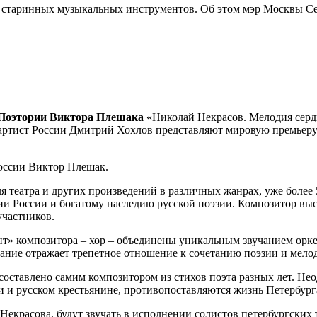
ы старинных музыкальных инструментов. Об этом мэр Москвы С
Поэтории Виктора Плешака
«Николай Некрасов. Мелодия серд
 артист России Дмитрий Хохлов представляют мировую премьер
России Виктор Плешак.
ля театра и других произведений в различных жанрах, уже более
и России и богатому наследию русской поэзии. Композитор выст
участников.
т» композитора – хор – объединены уникальным звучанием орк
вание отражает трепетное отношение к сочетанию поэзии и мело
оставлено самим композитором из стихов поэта разных лет. Нео
и и русском крестьянине, противопоставляются жизнь Петербург
красова, будут звучать в исполнении солистов петербургских т