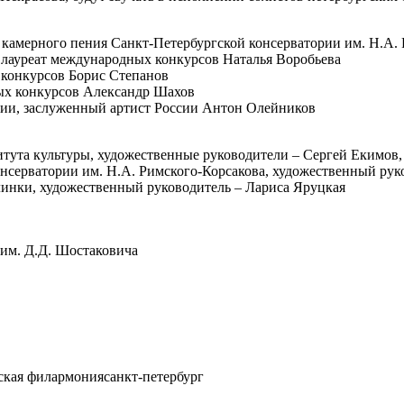
 камерного пения Санкт-Петербургской консерватории им. Н.А.
 лауреат международных конкурсов Наталья Воробьева
 конкурсов Борис Степанов
ных конкурсов Александр Шахов
едии, заслуженный артист России Антон Олейников
тута культуры, художественные руководители – Сергей Екимов,
нсерватории им. Н.А. Римского-Корсакова, художественный рук
линки, художественный руководитель – Лариса Яруцкая
им. Д.Д. Шостаковича
ская филармония
санкт-петербург