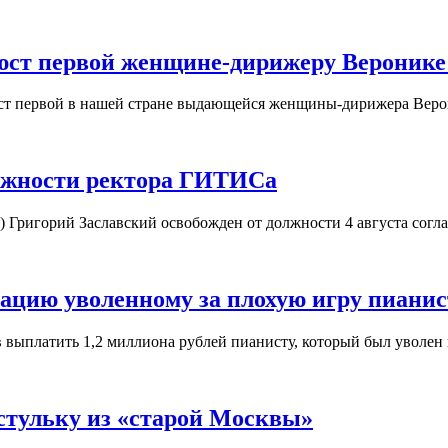
юст первой женщине-дирижеру Веронике
юст первой в нашей стране выдающейся женщины-дирижера Вер
олжности ректора ГИТИСа
) Григорий Заславский освобожден от должности 4 августа согл
ацию уволенному за плохую игру пианис
в выплатить 1,2 миллиона рублей пианисту, который был уволен
стульку из «старой Москвы»