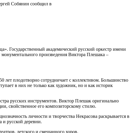
ергей Собянин сообщил в
ца». Государственный академический русский оркестр имени
у монументального произведения Виктора Плешака –
 50 лет плодотворно сотрудничает с коллективом. Большинство
упает в них не только как художник, но и как историк
естра русских инструментов. Виктор Плешак оригинально
дии, свойственное его композиторскому стилю.
днозначность личности и творчества Некрасова раскрывается в
а и русской деревни.
еатров, детского и смешанного хоров.