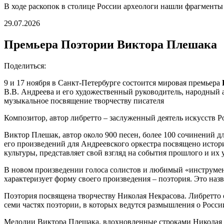
В ходе раскопок в столице России археологи нашли фрагмент
29.07.2026
Премьера Поэтории Виктора Плешака
Поделиться:
9 и 17 ноября в Санкт-Петербурге состоится мировая премьера
В.В. Андреева и его художественный руководитель, народный
музыкальное посвящение творчеству писателя
Композитор, автор либретто – заслуженный деятель искусств 
Виктор Плешак, автор около 900 песен, более 100 сочинений д
его произведений для Андреевского оркестра посвящено истори
культуры, представляет свой взгляд на события прошлого и их 
В новом произведении голоса солистов и любимый «инструмен
характеризует форму своего произведения – поэтория. Это наз
Поэтория посвящена творчеству Николая Некрасова. Либретто с
семи частях поэтории, в которых ведутся размышления о Росси
Мелодии Виктора Плешака, вдохновленные строками Николая Не