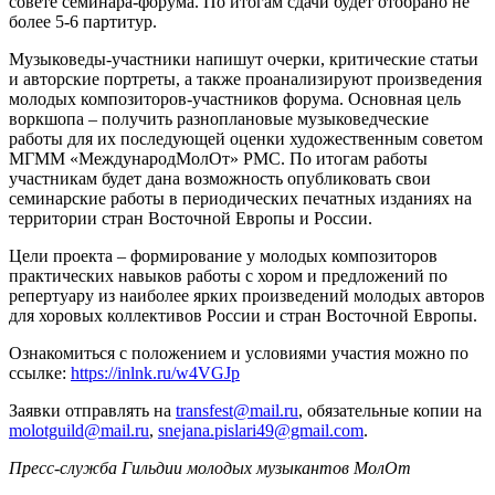
совете семинара-форума. По итогам сдачи будет отобрано не
более 5-6 партитур.
Музыковеды-участники напишут очерки, критические статьи
и авторские портреты, а также проанализируют произведения
молодых композиторов-участников форума. Основная цель
воркшопа – получить разноплановые музыковедческие
работы для их последующей оценки художественным советом
МГММ «МеждународМолОт» РМС. По итогам работы
участникам будет дана возможность опубликовать свои
семинарские работы в периодических печатных изданиях на
территории стран Восточной Европы и России.
Цели проекта – формирование у молодых композиторов
практических навыков работы с хором и предложений по
репертуару из наиболее ярких произведений молодых авторов
для хоровых коллективов России и стран Восточной Европы.
Ознакомиться с положением и условиями участия можно по
ссылке:
https://inlnk.ru/w4VGJp
Заявки отправлять на
transfest@mail.ru
, обязательные копии на
molotguild@mail.ru
,
snejana.pislari49@gmail.com
.
Пресс-служба Гильдии молодых музыкантов МолОт