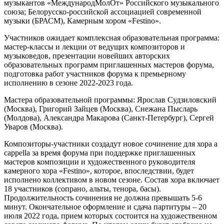
музыкантов «МеждународМолОт» Российского музыкального
союза; Белорусско-российской ассоциацией современной
музыки (БРАСМ), Камерным хором «Festino».
Участников ожидает комплексная образовательная программа:
мастер-классы и лекции от ведущих композиторов и
музыковедов, презентации новейших авторских
образовательных программ приглашенных мастеров форума,
подготовка работ участников форума к премьерному
исполнению в сезоне 2022-2023 года.
Мастера образовательной программы: Ярослав Судзиловский
(Москва), Григорий Зайцев (Москва), Снежана Пысларь
(Молдова), Александра Макарова (Санкт-Петербург), Сергей
Уваров (Москва).
Композиторы-участники создадут новое сочинение для хора a
cappella за время форума при поддержке приглашенных
мастеров композиции и художественного руководителя
камерного хора «Festino», которое, впоследствии, будет
исполнено коллективом в новом сезоне. Состав хора включает
18 участников (сопрано, альты, тенора, басы).
Продолжительность сочинения не должна превышать 5-6
минут. Окончательное оформление и сдача партитуры – 20
июля 2022 года, прием которых состоится на художественном