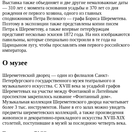
Выставка также объединяет и две другие немаловажные даты
— 310 лет с момента основания усадьбы и 370 лет со дня
рождения ее первого хозяина, одного из главных
сподвижников Петра Великого — графа Бориса Шереметева.
Поэтому в экспозиции также представлены копии писем
Петра к Шереметеву, а также впервые петербуржцам
представят несколько эскизов 1872 года. На них изображаются
павильоны, которые специально построили в те года на
Царицыном лугу, чтобы прославлять имя первого российского
императора.
О музее
Шереметевский дворец — один из филиалов Санкт-
Петербургского государственного музея театрального и
музыкального искусства. С XVIII века за усадьбой графов
Шереметевых на участке между Фонтанкой и Литейным
проспектом закрепилось название «Фонтанный дом».
Музыкальная коллекция Шереметевского дворца насчитывает
более 3 тыс. инструментов. Ныне в его залах можно увидеть
предметы шереметевских коллекций, а также произведения
живописи и декоративно-прикладного искусства XVIII-XIX
столетий, поступившие в музей за последнюю четверть века.