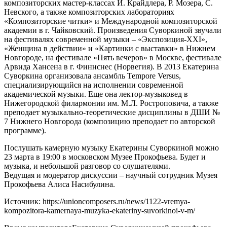
композиторских мастер-классах Й. Крайдлера, Р. Мозера, С.
Невского, а также композиторских лабораториях
«Композиторские читки» и Международной композиторской
академии в г. Чайковский. Произведения Суворкиной звучали
на фестивалях современной музыки – «Экспозиция-XXI»,
«Женщина в действии» и «Картинки с выставки» в Нижнем
Новгороде, на фестивале «Пять вечеров» в Москве, фестивале
Арвида Хансена в г. Финнснес (Норвегия). В 2013 Екатерина
Суворкина организовала ансамбль Tempore Versus,
специализирующийся на исполнении современной
академической музыки. Еще она лектор-музыковед в
Нижегородской филармонии им. М.Л. Ростроповича, а также
преподает музыкально-теоретические дисциплины в ДШИ №
7 Нижнего Новгорода (композицию преподает по авторской
программе).
Послушать камерную музыку Екатерины Суворкиной можно
23 марта в 19:00 в московском Музее Прокофьева. Будет и
музыка, и небольшой разговор со слушателями.
Ведущая и модератор дискуссии – научный сотрудник Музея
Прокофьева Алиса Насибулина.
Источник: https://unioncomposers.ru/news/1122-vremya-
kompozitora-kamernaya-muzyka-ekateriny-suvorkinoi-v-m/