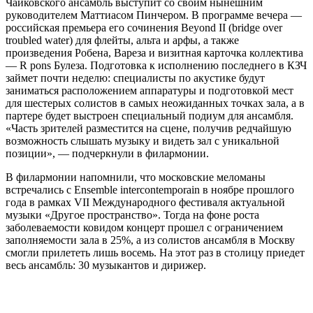
Чайковского ансамбль выступит со своим нынешним
руководителем Маттиасом Пинчером. В программе вечера —
российская премьера его сочинения Beyond II (bridge over
troubled water) для флейты, альта и арфы, а также
произведения Робена, Вареза и визитная карточка коллектива
— R pons Булеза. Подготовка к исполнению последнего в КЗЧ
займет почти неделю: специалисты по акустике будут
заниматься расположением аппаратуры и подготовкой мест
для шестерых солистов в самых неожиданных точках зала, а в
партере будет выстроен специальный подиум для ансамбля.
«Часть зрителей разместится на сцене, получив редчайшую
возможность слышать музыку и видеть зал с уникальной
позиции», — подчеркнули в филармонии.
В филармонии напомнили, что московские меломаны
встречались с Ensemble intercontemporain в ноябре прошлого
года в рамках VII Международного фестиваля актуальной
музыки «Другое пространство». Тогда на фоне роста
заболеваемости ковидом концерт прошел с ограничением
заполняемости зала в 25%, а из солистов ансамбля в Москву
смогли прилететь лишь восемь. На этот раз в столицу приедет
весь ансамбль: 30 музыкантов и дирижер.