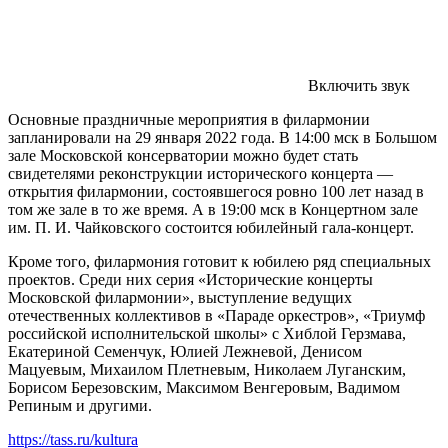
Включить звук
Основные праздничные мероприятия в филармонии
запланировали на 29 января 2022 года. В 14:00 мск в Большом
зале Московской консерватории можно будет стать
свидетелями реконструкции исторического концерта —
открытия филармонии, состоявшегося ровно 100 лет назад в
том же зале в то же время. А в 19:00 мск в Концертном зале
им. П. И. Чайковского состоится юбилейный гала-концерт.
Кроме того, филармония готовит к юбилею ряд специальных
проектов. Среди них серия «Исторические концерты
Московской филармонии», выступление ведущих
отечественных коллективов в «Параде оркестров», «Триумф
российской исполнительской школы» с Хиблой Герзмава,
Екатериной Семенчук, Юлией Лежневой, Денисом
Мацуевым, Михаилом Плетневым, Николаем Луганским,
Борисом Березовским, Максимом Венгеровым, Вадимом
Репиным и другими.
https://tass.ru/kultura