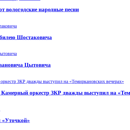
т вологодские народные песни
юбилею Шостаковича
Ивановича Цытовича
. Камерный оркестр ЗКР дважды выступил на «Те
й «Уточкой»