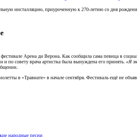
ьную инсталляцию, приуроченную к 270-летию со дня рождения
е
фестивале Арена ди Верона. Как сообщила сама певица в социал
и и по совету врача артистка была вынуждена его принять.
«Я з
общении.
етты в «Травиате» в начале сентября. Фестиваль ещё не объяви