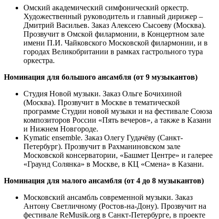
Омский академический симфонический оркестр.
Художественный руководитель и главный дирижер –
Дмитрий Васильев. Заказ Алексею Сысоеву (Москва).
Прозвучит в Омской филармонии, в Концертном зале
имени П.И. Чайковского Московской филармонии, и в
городах Великобритании в рамках гастрольного тура
оркестра.
Номинация для большого ансамбля (от 9 музыкантов)
Студия Новой музыки. Заказ Ольге Бочихиной
(Москва). Прозвучит в Москве в тематической
программе Студии новой музыки и на фестивале Союза
композиторов России «Пять вечеров», а также в Казани
и Нижнем Новгороде.
Kymatic ensemble. Заказ Олегу Гудачёву (Санкт-
Петербург). Прозвучит в Рахманиновском зале
Московской консерватории, «Башмет Центре» и галерее
«Граунд Солянка» в Москве, в КЦ «Смена» в Казани.
Номинация для малого ансамбля (от 4 до 8 музыкантов)
Московский ансамбль современной музыки. Заказ
Антону Светличному (Ростов-на-Дону). Прозвучит на
фестивале ReMusik.org в Санкт-Петербурге, в проекте