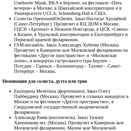
Unehoerte Musik, BKA в Берлине, на фестивале «Пять
вечеров» в Москве, в Шанхайской консерватории и в
Университете UCLA, Schoenberg-Hall в США.
Солисты OpensoundOrchestra. Заказ Настасье Хрущёвой
(Санкт-Петербург). Прозвучит в КЦ ДОМ в Москве,
ГЦСИ «Арсенал» в Нижнем Новгороде, в ЦСК «Смена»
в Казани, в Уральской консерватории в Екатеринбурге и
Пермской краевой филармонии.
ГАМ-ансамбль. Заказ Александру Хубееву (Москва).
Прозвучит в Камерном зале Московской филармонии на
фестивалях «Другое пространство» и «Московская
осень», в концертах гастрольного тура Берлин –
Потсдам – Гданьск – Калининград – Таллин – Санкт-
Петербург – Москва.
Номинация для солиста, дуэта или трио
Екатерина Мечетина (фортепиано). Заказ Олегу
Пайбердину (Москва). Прозвучит в сольных концертах в
Москве и на фестивале «Другое пространство», в
Свердловской государственной академической
филармонии.
Александр Рамм (виолончель). Заказ Тихону
Хренникову-мл. (Москва). Прозвучит в Камерном зале
Московской филармонии, Малом зале Московской