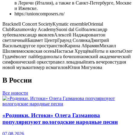
в Леричи (Италия), а также в Санкт-Петербурге, Москве
и Ижевске.
https://unioncomposers.ru/
Bracknell Concert Society
Kymatic ensemble
Oriental
Club
Razumovsky Academy
Suoni dal Golfo
александр
хубеев
александр яковлев
Алексей Наджаров
антон
светличный
Башмет Центр
Граунд Солянка
Дмитрий
Васильев
другое пространство
Карина Абрамян
Михаил
Шиляев
московская осень
Настасья Хрущёва
Ноты и квоты
Олег
Гудачёв
олег пайбердин
ольга бочихина
омский академический
симфонический оркестр
павел левадный
пять вечеров
студия
новой музыки
тимур исмагилов
Юлия Мигунова
В России
Все новости
«Родники. Истоки» Олега Газманова
популяризуют вологодские народные песни
07.08.2026