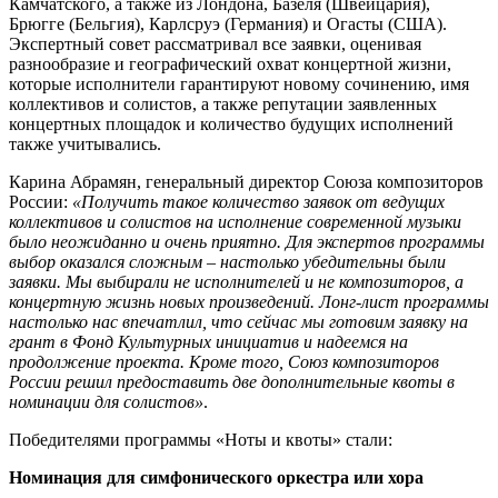
Камчатского, а также из Лондона, Базеля (Швейцария),
Брюгге (Бельгия), Карлсруэ (Германия) и Огасты (США).
Экспертный совет рассматривал все заявки, оценивая
разнообразие и географический охват концертной жизни,
которые исполнители гарантируют новому сочинению, имя
коллективов и солистов, а также репутации заявленных
концертных площадок и количество будущих исполнений
также учитывались.
Карина Абрамян, генеральный директор Союза композиторов
России:
«Получить такое количество заявок от ведущих
коллективов и солистов на исполнение современной музыки
было неожиданно и очень приятно. Для экспертов программы
выбор оказался сложным – настолько убедительны были
заявки. Мы выбирали не исполнителей и не композиторов, а
концертную жизнь новых произведений. Лонг-лист программы
настолько нас впечатлил, что сейчас мы готовим заявку на
грант в Фонд Культурных инициатив и надеемся на
продолжение проекта. Кроме того, Союз композиторов
России решил предоставить две дополнительные квоты в
номинации для солистов»
.
Победителями программы «Ноты и квоты» стали:
Номинация для симфонического оркестра или хора