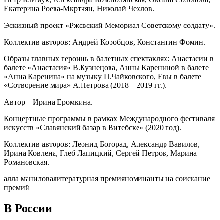
Екатерина Роева-Мкртчян, Николай Чехлов.
Эскизный проект «Ржевский Мемориал Советскому солдату».
Коллектив авторов: Андрей Коробцов, Константин Фомин.
Образы главных героинь в балетных спектаклях: Анастасии в
балете «Анастасия» В.Кузнецова, Анны Карениной в балете
«Анна Каренина» на музыку П.Чайковского, Евы в балете
«Сотворение мира» А.Петрова (2018 – 2019 гг.).
Автор – Ирина Еромкина.
Концертные программы в рамках Международного фестиваля
искусств «Славянский базар в Витебске» (2020 год).
Коллектив авторов: Леонид Богорад, Александр Вавилов,
Ирина Ковлена, Глеб Лапицкий, Сергей Петров, Марина
Романовская.
алла манилова
литературная премия
номинанты на соискание
премий
В России