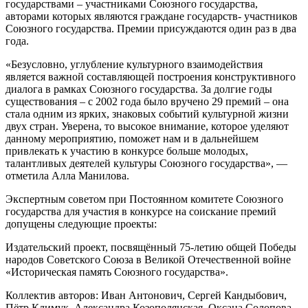
государствами – участниками Союзного государства,
авторами которых являются граждане государств- участников
Союзного государства. Премии присуждаются один раз в два
года.
«Безусловно, углубление культурного взаимодействия
является важной составляющей построения конструктивного
диалога в рамках Союзного государства. За долгие годы
существования – с 2002 года было вручено 29 премий – она
стала одним из ярких, знаковых событий культурной жизни
двух стран. Уверена, то высокое внимание, которое уделяют
данному мероприятию, поможет нам и в дальнейшем
привлекать к участию в конкурсе больше молодых,
талантливых деятелей культуры Союзного государства», —
отметила Алла Манилова.
Экспертным советом при Постоянном комитете Союзного
государства для участия в конкурсе на соискание премий
допущены следующие проекты:
Издательский проект, посвящённый 75-летию общей Победы
народов Советского Союза в Великой Отечественной войне
«Историческая память Союзного государства».
Коллектив авторов: Иван Антонович, Сергей Кандыбович,
Пётр Климук, Александра Козополянская, Оксана Солопова,