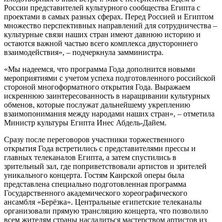
России представителей культурного сообщества Египта с
проектами в самых разных сферах. Перед Россией и Египтом
множество перспективных направлений для сотрудничества –
культурные связи наших стран имеют давнюю историю и
остаются важной частью всего комплекса двустороннего
взаимодействия», – подчеркнула замминистра.
«Мы надеемся, что программа Года дополнится новыми
мероприятиями с учетом успеха подготовленного российской
стороной многоформатного открытия Года. Выражаем
искреннюю заинтересованность в наращивании культурных
обменов, которые послужат дальнейшему укреплению
взаимопонимания между народами наших стран», – отметила
Министр культуры Египта Инес Абдель-Дайем.
Сразу после переговоров участники торжественного
открытия Года встретились с представителями прессы и
главных телеканалов Египта, а затем спустились в
зрительный зал, где поприветствовали артистов и зрителей
уникального концерта. Гостям Каирской оперы была
представлена специально подготовленная программа
Государственного академического хореографического
ансамбля «Берёзка». Центральные египетские телеканалы
организовали прямую трансляцию концерта, что позволило
всем жителям страны насладиться мастерством артистов из