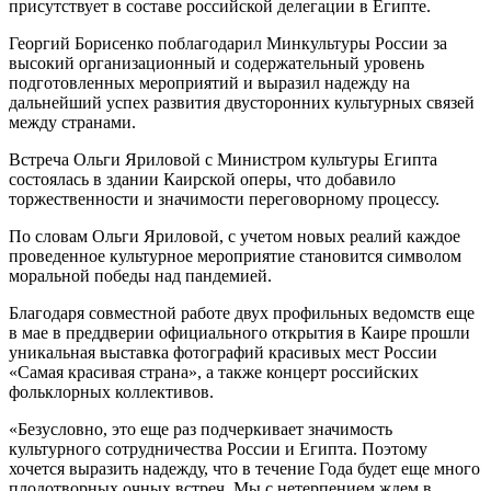
присутствует в составе российской делегации в Египте.
Георгий Борисенко поблагодарил Минкультуры России за
высокий организационный и содержательный уровень
подготовленных мероприятий и выразил надежду на
дальнейший успех развития двусторонних культурных связей
между странами.
Встреча Ольги Яриловой с Министром культуры Египта
состоялась в здании Каирской оперы, что добавило
торжественности и значимости переговорному процессу.
По словам Ольги Яриловой, с учетом новых реалий каждое
проведенное культурное мероприятие становится символом
моральной победы над пандемией.
Благодаря совместной работе двух профильных ведомств еще
в мае в преддверии официального открытия в Каире прошли
уникальная выставка фотографий красивых мест России
«Самая красивая страна», а также концерт российских
фольклорных коллективов.
«Безусловно, это еще раз подчеркивает значимость
культурного сотрудничества России и Египта. Поэтому
хочется выразить надежду, что в течение Года будет еще много
плодотворных очных встреч. Мы с нетерпением ждем в