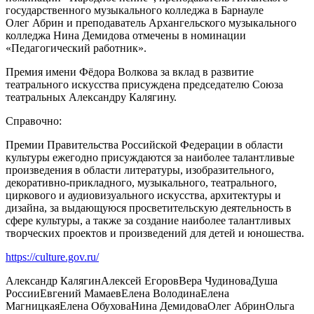
государственного музыкального колледжа в Барнауле
Олег Абрин и преподаватель Архангельского музыкального
колледжа Нина Демидова отмечены в номинации
«Педагогический работник».
Премия имени Фёдора Волкова за вклад в развитие
театрального искусства присуждена председателю Союза
театральных Александру Калягину.
Справочно:
Премии Правительства Российской Федерации в области
культуры ежегодно присуждаются за наиболее талантливые
произведения в области литературы, изобразительного,
декоративно-прикладного, музыкального, театрального,
циркового и аудиовизуального искусства, архитектуры и
дизайна, за выдающуюся просветительскую деятельность в
сфере культуры, а также за создание наиболее талантливых
творческих проектов и произведений для детей и юношества.
https://culture.gov.ru/
Александр Калягин
Алексей Егоров
Вера Чудинова
Душа
России
Евгений Мамаев
Елена Володина
Елена
Магницкая
Елена Обухова
Нина Демидова
Олег Абрин
Ольга