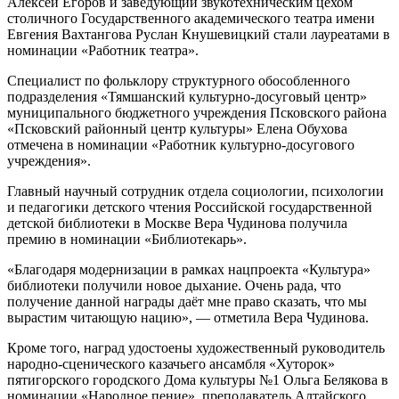
Алексей Егоров и заведующий звукотехническим цехом
столичного Государственного академического театра имени
Евгения Вахтангова Руслан Кнушевицкий стали лауреатами в
номинации «Работник театра».
Специалист по фольклору структурного обособленного
подразделения «Тямшанский культурно-досуговый центр»
муниципального бюджетного учреждения Псковского района
«Псковский районный центр культуры» Елена Обухова
отмечена в номинации «Работник культурно-досугового
учреждения».
Главный научный сотрудник отдела социологии, психологии
и педагогики детского чтения Российской государственной
детской библиотеки в Москве Вера Чудинова получила
премию в номинации «Библиотекарь».
«Благодаря модернизации в рамках нацпроекта «Культура»
библиотеки получили новое дыхание. Очень рада, что
получение данной награды даёт мне право сказать, что мы
вырастим читающую нацию», — отметила Вера Чудинова.
Кроме того, наград удостоены художественный руководитель
народно-сценического казачьего ансамбля «Хуторок»
пятигорского городского Дома культуры №1 Ольга Белякова в
номинации «Народное пение», преподаватель Алтайского