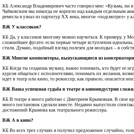
КБ Александр Владимирович часто говорил мне: «Кузьма, ни в 
Чайковским мы никогда не корпели над каждым отдельным акк
ремесла я узнал из партитур ХХ века, многое «подсмотрел» у к
ВЖ У классиков?
КБ Да, у классиков многому можно научиться. К примеру, у Моц
сложнейшее фугато: если первые четыре вступления идеальны,
стиля. Думаю, подобный взгляд полезен для молодых – в собст
ВЖ Многие композиторы, выпускающиеся из консерваторий 
КБ Когда ты создаешь музыку, важно понимать, кто будет ее 
курсов общаться с исполнителями, понимать их желания, возм
идет в театр или кино, то режиссер, как правило, опасается неи
ВЖ Ваша успешная судьба в театре и киноиндустрии сложи
КБ В театре я много работаю с Дмитрием Крымовым. В свое вре
много постановок сделали вместе. Недавно выпустили спектак
достижений Крымова как театрального режиссера.
ВЖ А в кино?
КБ Во всех трех случаях я получил предложение случайно, толь