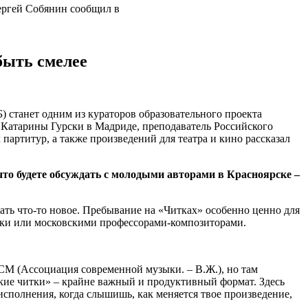
ергей Собянин сообщил в
быть смелее
станет одним из кураторов образовательного проекта
Катарины Гурски в Мадриде, преподаватель Российского
артитур, а также произведений для театра и кино рассказал
то будете обсуждать с молодыми авторами в Красноярске –
ать что-то новое. Пребывание на «Читках» особенно ценно для
зыки или московскими профессорами-композиторами.
СМ (Ассоциация современной музыки. – В.Ж.), но там
ские читки» – крайне важный и продуктивный формат. Здесь
 исполнения, когда слышишь, как меняется твое произведение,