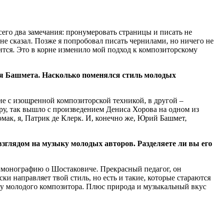
го два замечания: пронумеровать страницы и писать не
не сказал. Позже я попробовал писать чернилами, но ничего не
чится. Это в корне изменило мой подход к композиторскому
ия Башмета. Насколько поменялся стиль молодых
 с изощренной композиторской техникой, в другой –
ру, так вышло с произведением Дениса Хорова на одном из
мак, я, Патрик де Клерк. И, конечно же, Юрий Башмет,
глядом на музыку молодых авторов. Разделяете ли вы его
 монографию о Шостаковиче. Прекрасный педагог, он
и направляет твой стиль, но есть и такие, которые стараются
ть у молодого композитора. Плюс природа и музыкальный вкус