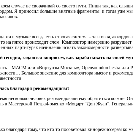
коем случае не сворачивай со своего пути. Пиши так, как слыш
ордом. Я приносил большие внятные фрагменты, и тогда уже мы
лассиков.
арта в музыке всегда есть строгая система – тактовая, аккордо
 то на пятое происходит слом. Композитор намеренно разрушает
венных партитурах начинаешь искать закономерности развертыва
сегодня, задаются вопросом, как зарабатывать на своей му
играть – МАСМ или «Виртуозы Москвы», Opensoundorchestra или
ожности… Большое значение для композитора имеют и рекоменда
звестности.
лась благодаря рекомендациям?
мя несколько человек рекомендовали ему обратиться ко мне. Он
ль в Мастерской ПетраФоменко «Моцарт “Дон Жуан”. Генеральна
ко благодаря тому, что кто-то посоветовал кинорежиссерам ко м