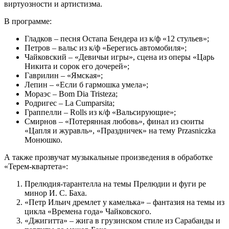
виртуозности и артистизма.
В программе:
Гладков – песня Остапа Бендера из к/ф «12 стульев»;
Петров – вальс из к/ф «Берегись автомобиля»;
Чайковский – «Девичьи игры», сцена из оперы «Царь
Никита и сорок его дочерей»;
Гаврилин – «Ямская»;
Лепин – «Если б гармошка умела»;
Мораэс – Bom Dia Tristeza;
Родригес – La Сumparsita;
Граппелли – Rolls из к/ф «Вальсирующие»;
Смирнов – «Потерянная любовь», финал из сюиты
«Цапля и журавль», «Праздничек» на тему Przasniczka
Монюшко.
А также прозвучат музыкальные произведения в обработке
«Терем-квартета»:
Прелюдия-тарантелла на темы Прелюдии и фуги ре
минор И. С. Баха.
«Петр Ильич дремлет у камелька» – фантазия на темы из
цикла «Времена года» Чайковского.
«Джигитта» – жига в грузинском стиле из Сарабанды и