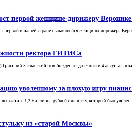
юст первой женщине-дирижеру Веронике
юст первой в нашей стране выдающейся женщины-дирижера Вер
олжности ректора ГИТИСа
) Григорий Заславский освобожден от должности 4 августа согл
ацию уволенному за плохую игру пианис
в выплатить 1,2 миллиона рублей пианисту, который был уволен
стульку из «старой Москвы»