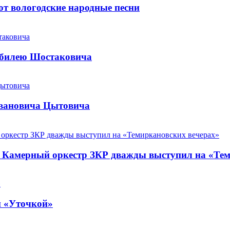
т вологодские народные песни
юбилею Шостаковича
Ивановича Цытовича
. Камерный оркестр ЗКР дважды выступил на «Те
й «Уточкой»