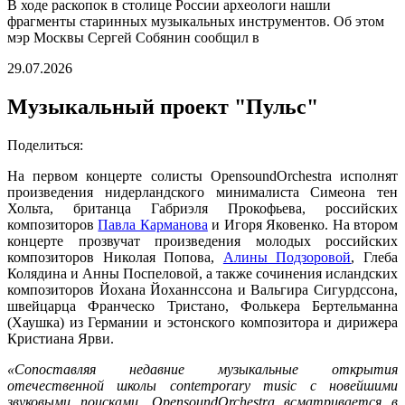
В ходе раскопок в столице России археологи нашли
фрагменты старинных музыкальных инструментов. Об этом
мэр Москвы Сергей Собянин сообщил в
29.07.2026
Музыкальный проект "Пульс"
Поделиться:
На первом концерте солисты OpensoundOrchestra исполнят
произведения нидерландского минималиста Симеона тен
Хольта, британца Габриэля Прокофьева, российских
композиторов
Павла Карманова
и Игоря Яковенко. На втором
концерте прозвучат произведения молодых российских
композиторов Николая Попова,
Алины Подзоровой
, Глеба
Колядина и Анны Поспеловой, а также сочинения исландских
композиторов Йохана Йоханнссона и Вальгира Сигурдссона,
швейцарца Франческо Тристано, Фолькера Бертельманна
(Хаушка) из Германии и эстонского композитора и дирижера
Кристиана Ярви.
«Сопоставляя недавние музыкальные открытия
отечественной школы contemporary music с новейшими
звуковыми поисками, OpensoundOrchestra всматривается в