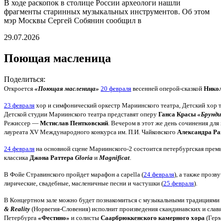
В ходе раскопок в столице России археологи нашли
фрагменты старинных музыкальных инструментов. Об этом
мэр Москвы Сергей Собянин сообщил в
29.07.2026
Поющая масленица
Поделиться:
Откроется
«Поющая масленица»
20 февраля
весенней оперой-сказкой
Никол
23 февраля
хор и симфонический оркестр Мариинского театра, Детский хор т
Детской студии Мариинского театра представят оперу
Ганса Красы
«Брунди
Режиссер —
Мстислав Пентковский
. Вечером в этот же день сочинения для
лауреата XV Международного конкурса им. П.И. Чайковского
Александра Р
24 февраля
на основной сцене Мариинского-2 состоится петербургская прем
классика
Джона Раттера
Gloria
и
Magnificat
.
В Фойе Стравинского пройдет марафон a capella (
24 февраля
), а также проз
лирические, свадебные, масленичные песни и частушки (
25 февраля
).
В Концертном зале можно будет познакомиться с музыкальными традициями
& Reality
(Норвегия-Словения) исполнит произведения скандинавских и слав
Петербурга
«Фестино»
и солисты
Саарбрюккенского камерного хора
(Герм