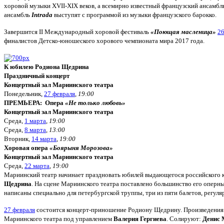
хоровой музыки XVII-XIX веков, а всемирно известный французский ансамбл
ансамбль
Intrada
выступят с программой из музыки французского барокко.
Завершится II Международный хоровой фестиваль
«Поющая масленица»
26
финалистов Детско-юношеского хорового чемпионата мира 2017 года.
К юбилею Родиона Щедрина
Праздничный концерт
Концертный зал Мариинского театра
Понедельник,
27 февраля
,
19:00
ПРЕМЬЕРА:
Опера
«Не только любовь»
Концертный зал Мариинского театра
Среда,
1 марта
,
19:00
Среда,
8 марта
,
13:00
Вторник,
14 марта
,
19:00
Хоровая опера
«Боярыня Морозова»
Концертный зал Мариинского театра
Среда,
22 марта
,
19:00
Мариинский театр начинает праздновать юбилей выдающегося российского 
Щедрина
. На сцене Мариинского театра поставлено большинство его оперн
написаны специально для петербургской труппы, три из пяти балетов, регуля
27 февраля
состоится концерт-приношение Родиону Щедрину. Произведения
Мариинского театра под управлением
Валерия Гергиева
. Солируют:
Денис 