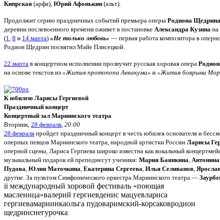
Кипрская
(арфа),
Юрий Афонькин
(альт).
Продолжит серию праздничных событий премьера оперы
Родиона Щедрин
деревни послевоенного времени оживет в постановке
Александра Кузина
на 
(
1
,
8
и
14 марта
).
«Не только любовь»
— первая работа композитора в оперно
Родион Щедрин посвятил Майе Плисецкой.
22 марта
в концертном исполнении прозвучит русская хоровая опера
Родио
на основе текстов из
«Жития протопопа Аввакума»
и
«Жития боярыни Мор
К юбилею Ларисы Гергиевой
Праздничный концерт
Концертный зал Мариинского театра
Вторник,
28 февраля
,
20:00
28 февраля
пройдет праздничный концерт в честь юбилея основателя и бесс
оперных певцов Мариинского театра, народной артистки России
Ларисы Ге
оперной сцены, Лариса Гергиева широко известна как вокальный концертмейс
музыкальный подарок ей преподнесут ученики:
Мария Баянкина
,
Антонина
Пудова
,
Юлия Маточкина
,
Екатерина Сергеева
,
Илья Селиванов
,
Яросла
другие. За пультом Симфонического оркестра Мариинского театра —
Заурбе
ii международный хоровой фестиваль «поющая
масленица»
валерий гергиев
денис мацуев
лариса
гергиева
мариинка
ольга пудова
римский-корсаков
родион
щедрин
снегурочка