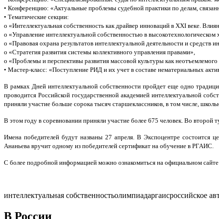
• Конференцию: «Актуальные проблемы судебной практики по делам, связан
• Тематические секции:
o «Интеллектуальная собственность как драйвер инноваций в XXI веке. Влия
o «Управление интеллектуальной собственностью в высокотехнологическом х
o «Правовая охрана результатов интеллектуальной деятельности и средств и
o «Стратегия развития системы коллективного управления правами»,
o «Проблемы и перспективы развития массовой культуры как неотъемлемого 
• Мастер-класс: «Поступление РИД и их учет в составе нематериальных акт
В рамках Дней интеллектуальной собственности пройдет еще одно традици
проводится Российской государственной академией интеллектуальной собс
приняли участие больше сорока тысяч старшеклассников, в том числе, школь
В этом году в соревновании приняли участие более 675 человек. Во второй т
Имена победителей будут названы 27 апреля. В Экспоцентре состоится ц
Ананьева вручит одному из победителей сертификат на обучение в РГАИС.
С более подробной информацией можно ознакомиться на официальном сайте
интеллектуальная собственность
олимпиада
ргаис
российское ав
В России