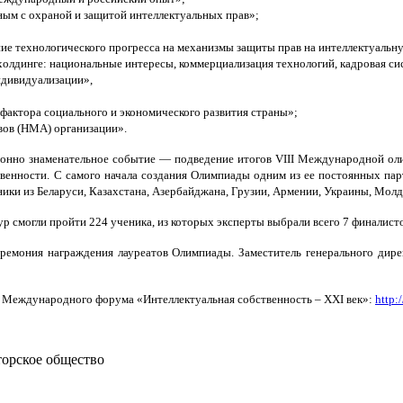
ным с охраной и защитой интеллектуальных прав»;
ние технологического прогресса на механизмы защиты прав на интеллектуальн
олдинге: национальные интересы, коммерциализация технологий, кадровая си
ндивидуализации»,
фактора социального и экономического развития страны»;
ивов (НМА) организации».
онно знаменательное событие — подведение итогов VIII Международной оли
твенности. С самого начала создания Олимпиады одним из ее постоянных пар
ники из Беларуси, Казахстана, Азербайджана, Грузии, Армении, Украины, Мол
ур смогли пройти 224 ученика, из которых эксперты выбрали всего 7 финалисто
еремония награждения лауреатов Олимпиады. Заместитель генерального дир
 Международного форума «Интеллектуальная собственность – ХХІ век»:
http:/
торское общество