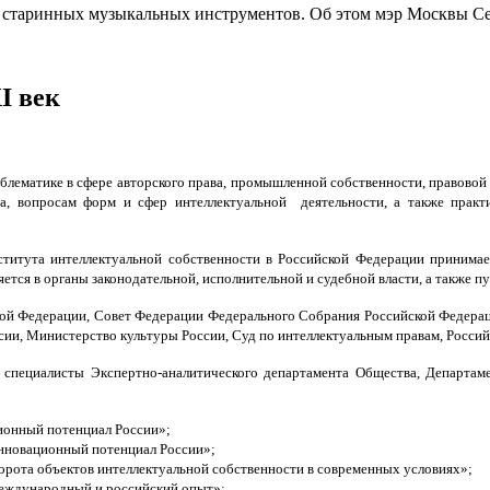
ы старинных музыкальных инструментов. Об этом мэр Москвы С
І век
ематике в сфере авторского права, промышленной собственности, правовой 
а, вопросам форм и сфер интеллектуальной деятельности, а также практ
ститута интеллектуальной собственности в Российской Федерации принимае
ется в органы законодательной, исполнительной и судебной власти, а также п
ой Федерации, Совет Федерации Федерального Собрания Российской Федераци
ии, Министерство культуры России, Суд по интеллектуальным правам, Россий
специалисты Экспертно-аналитического департамента Общества, Департам
ционный потенциал России»;
инновационный потенциал России»;
ота объектов интеллектуальной собственности в современных условиях»;
международный и российский опыт»;