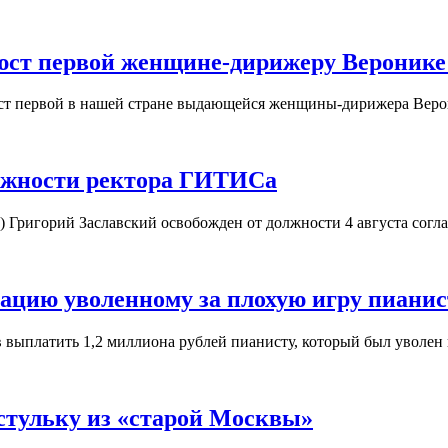
юст первой женщине-дирижеру Веронике
юст первой в нашей стране выдающейся женщины-дирижера Вер
олжности ректора ГИТИСа
) Григорий Заславский освобожден от должности 4 августа согл
ацию уволенному за плохую игру пианис
в выплатить 1,2 миллиона рублей пианисту, который был уволен
стульку из «старой Москвы»