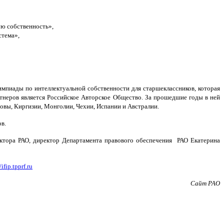
ую собственность»,
стема»,
мпиады по интеллектуальной собственности для старшеклассников, которая
тнеров является Российское Авторское Общество. За прошедшие годы в ней
довы, Киргизии, Монголии, Чехии, Испании и Австралии.
в.
ектора РАО, директор Департамента правового обеспечения РАО Екатерина
/ifip.tpprf.ru
Сайт РАО