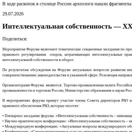
В ходе раскопок в столице России археологи нашли фрагмент
29.07.2026
Интеллектуальная собственность — ХХ
Поделиться:
Мероприятия Форума включают тематические секционные заседания по пробл
правового регулирования споров, затрагивающих интеллектуальные прав
интеллектуальной собственности в оборот.
По результатам обсуждения на Форуме актуальных вопросов развития ин
совершенствованию законодательства в указанной сфере. Резолюция направля
Организаторами Форума являются: Торгово-промышленная палата Российск
промышленности и торговли России, Министерство образования и науки Росс
В мероприятиях форума примут участие члены Совета директоров РАО и 
правового обеспечения РАО, которые посетят:
• Пленарное заседание форума: «Интеллектуальная собственность – иннова
• Научно-практическую конференцию: «Интеллектуальная собственность – 
• Международную конференцию: «Актуальные вопросы международного обор
• Конференцию: «Специализированные суды по интеллектуальным правам: 