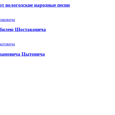
т вологодские народные песни
юбилею Шостаковича
Ивановича Цытовича