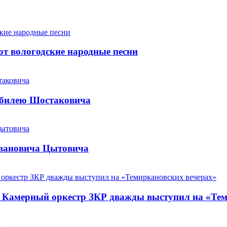
т вологодские народные песни
юбилею Шостаковича
Ивановича Цытовича
. Камерный оркестр ЗКР дважды выступил на «Те