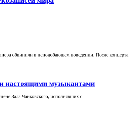
укозаписей мира
динера обвинили в неподобающем поведении. После концерта,
али настоящими музыкантами
цене Зала Чайковского, исполнявших с