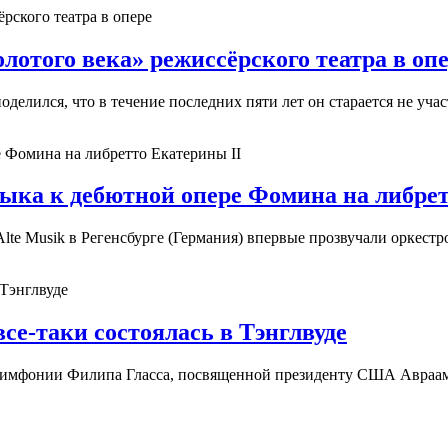
лотого века» режиссёрского театра в оп
елился, что в течение последних пяти лет он старается не учас
ыка к дебютной опере Фомина на либрет
lte Musik в Регенсбурге (Германия) впервые прозвучали оркест
се-таки состоялась в Тэнглвуде
 симфонии Филипа Гласса, посвященной президенту США Авраам