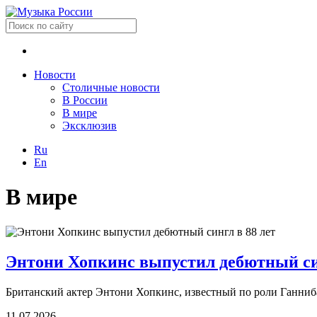
Новости
Столичные новости
В России
В мире
Эксклюзив
Ru
En
В мире
Энтони Хопкинс выпустил дебютный син
Британский актер Энтони Хопкинс, известный по роли Ганнибал
11.07.2026