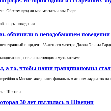
нографе. История одной из старейших зв
ека. Об этом вряд ли мог мечтать и сам Георг
вь обвинили в неподобающем поведении
ошел странный инцидент. 83-летнего маэстро Джона Элиота Гар
зы, а то, чтобы наши грандпиановцы ст
etition в Москве завершился финальным агоном лауреатов на с
которая 30 лет пылилась в Швеции