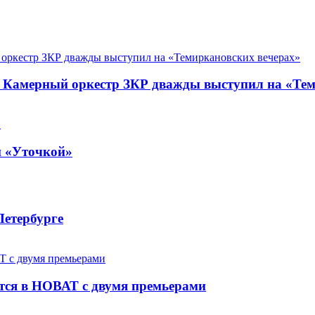
. Камерный оркестр ЗКР дважды выступил на «Те
й «Уточкой»
Петербурге
ется в НОВАТ с двумя премьерами