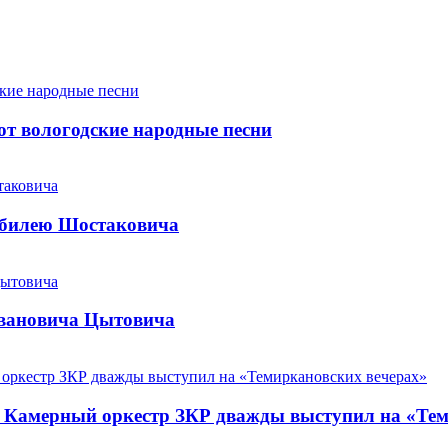
т вологодские народные песни
юбилею Шостаковича
Ивановича Цытовича
. Камерный оркестр ЗКР дважды выступил на «Те