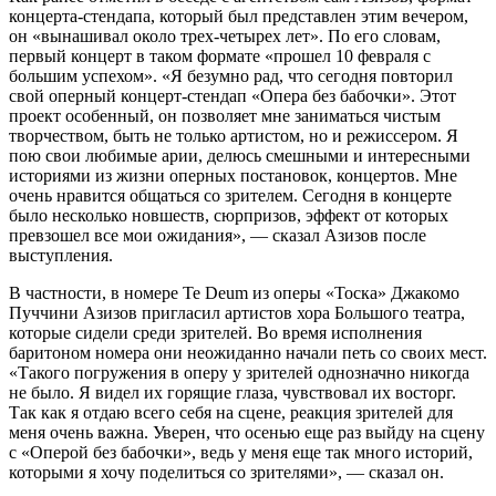
концерта-стендапа, который был представлен этим вечером,
он «вынашивал около трех-четырех лет». По его словам,
первый концерт в таком формате «прошел 10 февраля с
большим успехом». «Я безумно рад, что сегодня повторил
свой оперный концерт-стендап «Опера без бабочки». Этот
проект особенный, он позволяет мне заниматься чистым
творчеством, быть не только артистом, но и режиссером. Я
пою свои любимые арии, делюсь смешными и интересными
историями из жизни оперных постановок, концертов. Мне
очень нравится общаться со зрителем. Сегодня в концерте
было несколько новшеств, сюрпризов, эффект от которых
превзошел все мои ожидания», — сказал Азизов после
выступления.
В частности, в номере Te Deum из оперы «Тоска» Джакомо
Пуччини Азизов пригласил артистов хора Большого театра,
которые сидели среди зрителей. Во время исполнения
баритоном номера они неожиданно начали петь со своих мест.
«Такого погружения в оперу у зрителей однозначно никогда
не было. Я видел их горящие глаза, чувствовал их восторг.
Так как я отдаю всего себя на сцене, реакция зрителей для
меня очень важна. Уверен, что осенью еще раз выйду на сцену
с «Оперой без бабочки», ведь у меня еще так много историй,
которыми я хочу поделиться со зрителями», — сказал он.