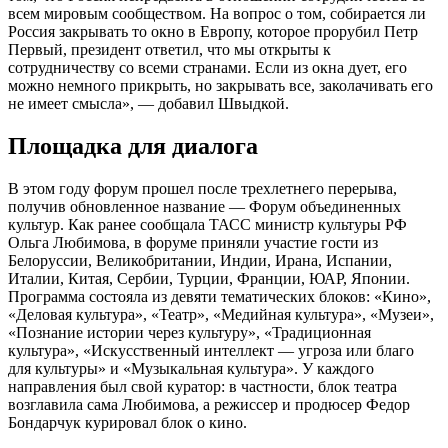
всем мировым сообществом. На вопрос о том, собирается ли
Россия закрывать то окно в Европу, которое прорубил Петр
Первый, президент ответил, что мы открыты к
сотрудничеству со всеми странами. Если из окна дует, его
можно немного прикрыть, но закрывать все, заколачивать его
не имеет смысла», — добавил Швыдкой.
Площадка для диалога
В этом году форум прошел после трехлетнего перерыва,
получив обновленное название — Форум объединенных
культур. Как ранее сообщала ТАСС министр культуры РФ
Ольга Любимова, в форуме приняли участие гости из
Белоруссии, Великобритании, Индии, Ирана, Испании,
Италии, Китая, Сербии, Турции, Франции, ЮАР, Японии.
Программа состояла из девяти тематических блоков: «Кино»,
«Деловая культура», «Театр», «Медийная культура», «Музеи»,
«Познание истории через культуру», «Традиционная
культура», «Искусственный интеллект — угроза или благо
для культуры» и «Музыкальная культура». У каждого
направления был свой куратор: в частности, блок театра
возглавила сама Любимова, а режиссер и продюсер Федор
Бондарчук курировал блок о кино.