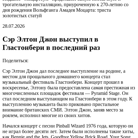
трогательную инсталляцию, приуроченную к 270-летию со
дня рождения Вольфганга Амадея Моцарта: триста
золотистых статуй
28.07.2026
Сэр Элтон Джон выступил в
Гластонбери в последний раз
Поделиться:
Сэр Элтон Джон дал последнее выступление на родине, а
местом для прощального домашнего концерта стал
музыкальный фестиваль Гластонбери. Концерт прошел в
воскресенье, Элтону была предоставлена самая престижная из
многочисленных площадок фестиваля — Pyramid Stage. Он
стал последним выступающим на Гластонбери в этом году. К
выступлению музыканта было приковано пристальное
внимание британских СМИ. Элтон Джон, заняв место за
роялем, исполнил многие из своих хитов.
Начался концерт с песни Pinball Wizard 1976 года, которую он
не играл более десяти лет. Затем были исполнены такие хиты,
как Bennie and the Jets, Goodbye Yellow Brick Road, Your Song,