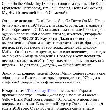
Candle in the Wind, Tiny Dancer (с солистом группы The Killers
Брэндоном Флауэрсом), I’m Still Standing, Don’t Go Breaking
My Heart (с певицей Риной Саваямой).
Он также исполнил Don’t Let the Sun Go Down On Me. Песня
была написана в 1974 году, а первых строчек хит-парадов в
Великобритании и США она достигла в начале 1990-х годов,
будучи исполненной с британским музыкантом Джорджем
Майклом (1963-2016). Ему Элтон Джон и посвятил свое
выступление. «Одним из самых фантастических британских
певцов, авторов песен и творческих людей был Джордж
Майкл. Он был моим другом, моим вдохновением, и сегодня
был бы его 60-й день рождения. Поэтому я хочу посвятить
песню его памяти, всей той музыке, что он оставил нам, она
чудесна. Это для тебя, Джордж», — сказал музыкант.
Закончился концерт песней Rocket Man и фейерверком, а сам
«британский Вудсток», который проводится с 1970 года в
графстве Сомерсет, был официально завершен.
В марте газета
The Sunday Times
писала, что сборы от
прощального тура Элтона Джона под названием Farewell
Yellow Brick Road Tour превысят $1 млрд, что произойдет
впервые в истории. В нынешний тур сэр Элтон отправился
еще в 2018 году. С тех пор ему пришлось сделать паузу,