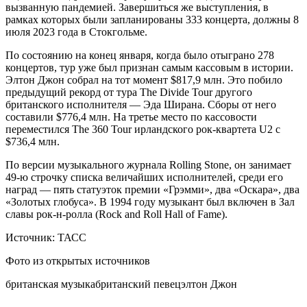
вызванную пандемией. Завершиться же выступления, в
рамках которых были запланированы 333 концерта, должны 8
июля 2023 года в Стокгольме.
По состоянию на конец января, когда было отыграно 278
концертов, тур уже был признан самым кассовым в истории.
Элтон Джон собрал на тот момент $817,9 млн. Это побило
предыдущий рекорд от тура The Divide Tour другого
британского исполнителя — Эда Ширана. Сборы от него
составили $776,4 млн. На третье место по кассовости
переместился The 360 Tour ирландского рок-квартета U2 с
$736,4 млн.
По версии музыкального журнала Rolling Stone, он занимает
49-ю строчку списка величайших исполнителей, среди его
наград — пять статуэток премии «Грэмми», два «Оскара», два
«Золотых глобуса». В 1994 году музыкант был включен в Зал
славы рок-н-ролла (Rock and Roll Hall of Fame).
Источник: ТАСС
Фото из открытых источников
британская музыка
британский певец
элтон Джон