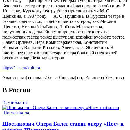
1792 году — распоряжением генерал-губернатора Александра
Беклешева театр открыли в здании Благородного собрания. В
1911 году Курскому театру было присвоили имя М. С.
Щепкина, в 1937 году — А. С. Пушкина. В Курском театре в
разные годы состоялся дебют таких актеров, как Михаил
Щепкин, Николай Рыбаков, Любовь Млотковская,
получивших в дальнейшем широкую известность, на
подмостках театра также выступали корифеи русского театра
Павел Орленев, Вера Комиссаржевская, Константин
Варламов, Василий Качалов, Александра Яблочкина. В
настоящее время в репертуаре театра более 20 спектаклей
русских и зарубежных авторов.
https://tass.ru/kultura
Авансцена фестиваль
Ольга Люстик
фонд Алишера Усманова
В России
Все новости
Шостакович Опера Балет ставит оперу «Нос» к