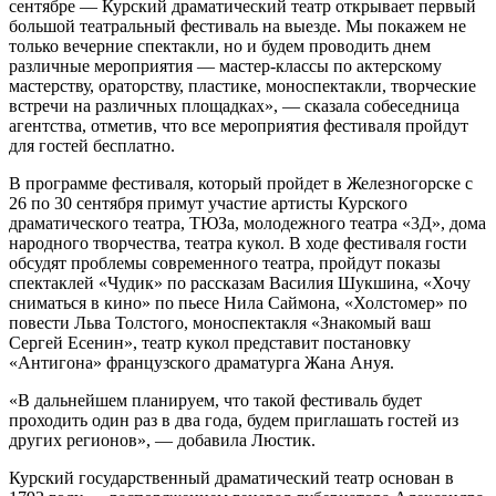
сентябре — Курский драматический театр открывает первый
большой театральный фестиваль на выезде. Мы покажем не
только вечерние спектакли, но и будем проводить днем
различные мероприятия — мастер-классы по актерскому
мастерству, ораторству, пластике, моноспектакли, творческие
встречи на различных площадках», — сказала собеседница
агентства, отметив, что все мероприятия фестиваля пройдут
для гостей бесплатно.
В программе фестиваля, который пройдет в Железногорске с
26 по 30 сентября примут участие артисты Курского
драматического театра, ТЮЗа, молодежного театра «3Д», дома
народного творчества, театра кукол. В ходе фестиваля гости
обсудят проблемы современного театра, пройдут показы
спектаклей «Чудик» по рассказам Василия Шукшина, «Хочу
сниматься в кино» по пьесе Нила Саймона, «Холстомер» по
повести Льва Толстого, моноспектакля «Знакомый ваш
Сергей Есенин», театр кукол представит постановку
«Антигона» французского драматурга Жана Ануя.
«В дальнейшем планируем, что такой фестиваль будет
проходить один раз в два года, будем приглашать гостей из
других регионов», — добавила Люстик.
Курский государственный драматический театр основан в