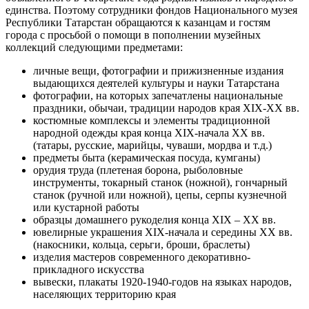
единства. Поэтому сотрудники фондов Национального музея
Республики Татарстан обращаются к казанцам и гостям
города с просьбой о помощи в пополнении музейных
коллекций следующими предметами:
личные вещи, фотографии и прижизненные издания
выдающихся деятелей культуры и науки Татарстана
фотографии, на которых запечатлены национальные
праздники, обычаи, традиции народов края ХIХ-ХХ вв.
костюмные комплексы и элементы традиционной
народной одежды края конца XIX‑начала XX вв.
(татары, русские, марийцы, чуваши, мордва и т.д.)
предметы быта (керамическая посуда, кумганы)
орудия труда (плетеная борона, рыболовные
инструменты, токарный станок (ножной), гончарный
станок (ручной или ножной), цепы, серпы кузнечной
или кустарной работы
образцы домашнего рукоделия конца XIX – XX вв.
ювелирные украшения ХIХ-начала и середины ХХ вв.
(накосники, кольца, серьги, броши, браслеты)
изделия мастеров современного декоративно-
прикладного искусства
вывески, плакаты 1920-1940-годов на языках народов,
населяющих территорию края