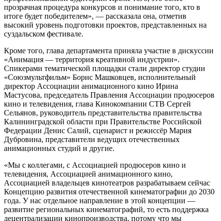
прозрачная процедура конкурсов и понимание того, кто в
итоге будет победителем», — рассказала она, отметив
высокий уровень подготовки проектов, представленных на
суздальском фестивале.
Кроме того, глава департамента приняла участие в дискуссии
«Анимация — территория креативной индустрии».
Спикерами тематической площадки стали директор студии
«Союзмультфильм» Борис Машковцев, исполнительный
директор Ассоциации анимационного кино Ирина
Мастусова, председатель Правления Ассоциации продюсеров
кино и телевидения, глава Кинокомпании СТВ Сергей
Сельянов, руководитель представительства правительства
Калининградской области при Правительстве Российской
Федерации Денис Салий, сценарист и режиссёр Мария
Дубровина, представители ведущих отечественных
анимационных студий и другие.
«Мы с коллегами, с Ассоциацией продюсеров кино и
телевидения, Ассоциацией анимационного кино,
Ассоциацией владельцев кинотеатров разрабатываем сейчас
Концепцию развития отечественной кинематографии до 2030
года. У нас отдельное направление в этой концепции —
развитие региональных кинематографий, то есть поддержка
децентрализации кинопроизводства, потому что мы